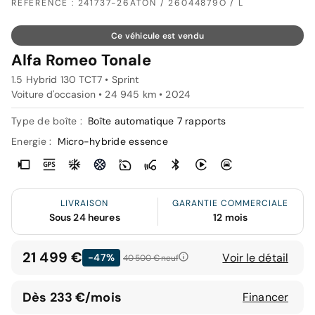
RÉFÉRENCE : 241737-26ATON / 26044879O / L
Ce véhicule est vendu
Alfa Romeo Tonale
1.5 Hybrid 130 TCT7 • Sprint
Voiture d'occasion • 24 945 km • 2024
Type de boîte :
Boîte automatique 7 rapports
Energie :
Micro-hybride essence
LIVRAISON
GARANTIE COMMERCIALE
Sous 24 heures
12 mois
21 499 €
Voir le détail
-47%
40 500 €
neuf
Dès 233 €/mois
Financer