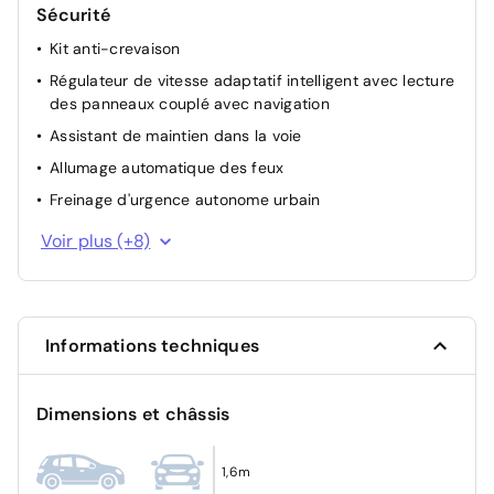
Sécurité
Kit anti-crevaison
Régulateur de vitesse adaptatif intelligent avec lecture
des panneaux couplé avec navigation
Assistant de maintien dans la voie
Allumage automatique des feux
Freinage d'urgence autonome urbain
Régulateur et limiteur de vitesse intelligent avec
Voir plus (+8)
lecture des panneaux
Feux AR Full-Led
Système d'ouverture sans clé
Informations techniques
Capteur de pression des pneus
Caméra de recul avec lignes dynamiques
Dimensions et châssis
Alerte de collision AV
Détection de fatigue du conducteur
1,6m
Essuie-glaces automatiques