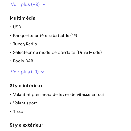
Reconnaissance des panneaux de signalisation
Voir plus (+9)
Climatisation automatique
Multimédia
Apple CarPlay + AndroidAuto
USB
Aide au stationnement arrière
Banquette arrière rabattable (1/3
Rétroviseurs extérieurs électriques et chauffants
Tuner/Radio
Freinage actif d’urgence
Sélecteur de mode de conduite (Drive Mode)
Démarrage mains llibres
Radio DAB
2/3)
Apple Carplay
Avertissement de collision
Voir plus (+1)
Style intérieur
Volant et pommeau de levier de vitesse en cuir
Volant sport
Tissu
Style extérieur