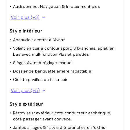
Rétroviseurs extérieurs réglables, dégivrants et
Audi connect Navigation & Infotainment plus
rabattables électriquement, réglage jour/nuit
MMI Radio plus
automatique des 2 côtés
Voir plus (+3)
Raccords USB avec fonction de chargement à l'arrière
Lave-projecteurs
Style intérieur
MMI Navigation plus avec MMI touch
Appuie-tête à l'avant
Accoudoir central à l'Avant
Système Start & Stop
Volant en cuir à contour sport, 3 branches, aplati en
bas avec multifonction Plus et palettes
Sièges Avant à réglage manuel
Dossier de banquette arrière rabattable
Ciel de pavillon en tissu noir
Appui lombaire 4 voies pour les sièges Avant
Voir plus (+5)
Sièges sport à l'Avant
Style extérieur
Pack Éclairage d'ambiance Plus
Rétroviseur extérieur côté conducteur asphérique,
Applications intérieures en style aluminium
côté passager avant convexe
Pédalier en acier inoxydable
Jantes alliages 18" style à 5 branches en Y, Gris