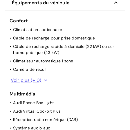
Équipements du véhicule
Confort
Climatisation stationnaire
Câble de recharge pour prise domestique
Câble de recharge rapide à domicile (22 kW) ou sur
borne publique (43 kW)
Climatiseur automatique 1 zone
Caméra de recul
Détection de signalisation routière par caméra
Voir plus (+10)
Rétroviseur intérieur à réglage jour/nuit automatique
Multimédia
Suspension arrière à 4 bras
Audi Phone Box Light
Audi Drive select®
Audi Virtual Cockpit Plus
Ouverture confort hayon
Réception radio numérique (DAB)
Pare-brise à vitrage athermique et acoustique avec
bandeau pare-soleil Gris
Système audio audi