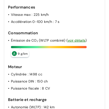
Performances
Vitesse max
: 225 km/h
Accélération 0-100 km/h
: 7 s
Consommation
Émission de CO₂ (WLTP combiné)
(
voir détails
)
A
9 g/km
Moteur
Cylindrée
: 1498 cc
Puissance DIN
: 150 ch
Puissance fiscale
: 8 CV
Batterie et recharge
Autonomie (WLTP)
: 142 km