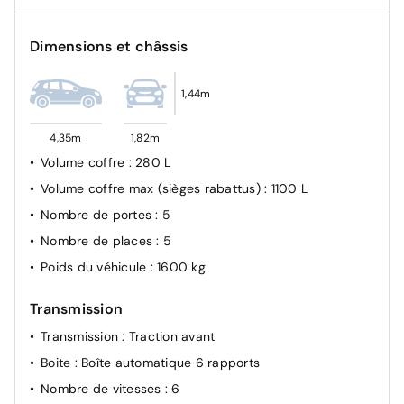
Détecteur de pluie et de luminosité
Dimensions et châssis
Projecteurs Matrix LED avec scène lumineuse
dynamique et clignotants séquentiels
Limitation de vitesse
1,44m
Airbags à l'avant, airbag du passager avant
désactivable
4,35m
1,82m
Volume coffre
: 280 L
i-Size et Top Tether pour les sièges arrière extérieurs
Volume coffre max (sièges rabattus)
: 1100 L
Projecteurs Matrix LED, blocs de feux arrière à LED et
lave-projecteurs
Nombre de portes
: 5
Pack Assistance systèmes de protection et
Nombre de places
: 5
d'avertissement
Poids du véhicule
: 1600 kg
Feux de jour
Système de contrôle de la pression des pneus
Transmission
Alerte de sortie de voie avec assistant d'urgence
Transmission
: Traction avant
Boite
: Boîte automatique 6 rapports
Nombre de vitesses
: 6