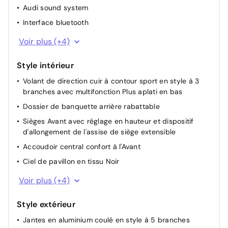
Audi sound system
Afficheur de niveau d'eau de lave-glace
Interface bluetooth
Buses de lave-glace dégivrantes, à l'avant
Audi connect navigation & infotainment
Assistant dynamique de démarrage
Voir plus (+4)
Radio Premium
Style intérieur
Combiné d'instruments RS
Volant de direction cuir à contour sport en style à 3
Audi smartphone interface (Apple Car Play et Android
branches avec multifonction Plus aplati en bas
Auto)
Dossier de banquette arrière rabattable
Sièges Avant avec réglage en hauteur et dispositif
d'allongement de l'assise de siège extensible
Accoudoir central confort à l'Avant
Ciel de pavillon en tissu Noir
Combinaison tissu Séquence/cuir
Voir plus (+4)
Sièges AV Sport
Style extérieur
Pédalier et repose-pieds en acier inoxydable
Jantes en aluminium coulé en style à 5 branches
Pack Sport S line