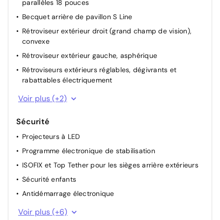
parallèles 18 pouces
Becquet arrière de pavillon S Line
Rétroviseur extérieur droit (grand champ de vision),
convexe
Rétroviseur extérieur gauche, asphérique
Rétroviseurs extérieurs réglables, dégivrants et
rabattables électriquement
Pack extérieur s line
Voir plus (+2)
Enjoliveurs de seuil de porte avec inserts en aluminium
à l'avant, éclairés, avec monogramme S
Sécurité
Projecteurs à LED
Programme électronique de stabilisation
ISOFIX et Top Tether pour les sièges arrière extérieurs
Sécurité enfants
Antidémarrage électronique
Système de contrôle de la pression des pneus
Voir plus (+6)