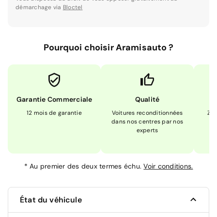
démarchage via
Bloctel
Pourquoi choisir Aramisauto ?
Garantie Commerciale
Qualité
12 mois de garantie
Voitures reconditionnées
Zér
dans nos centres par nos
m
experts
*
Au premier des deux termes échu.
Voir conditions.
État du véhicule