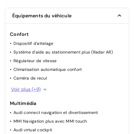
Équipements du véhicule
Confort
Dispositif d'attelage
Système d'aide au stationnement plus (Radar AR)
Régulateur de vitesse
Climatisation automatique confort
Caméra de recul
Rétroviseur intérieur à réglage jour/nuit automatique
Voir plus (+9)
Audi Drive select®
Multimédia
Vitres AV et AR électriques
Audi connect navigation et divertissement
Appuie-tête à l'avant
MMI Navigation plus avec MMI touch
Dispositif de limitation de vitesse
Audi virtual cockpit
Système Start & Stop