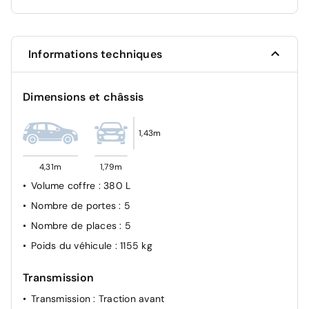
Détecteur de pluie et de luminosité
Réglage du site des projecteurs
Blocs de feux arrière à LED avec clignotants
Informations techniques
séquentiels
Feux arrière de brouillard
Dimensions et châssis
Témoin d'usure des garnitures de frein
1,43m
4,31m
1,79m
Volume coffre
: 380 L
Nombre de portes
: 5
Nombre de places
: 5
Poids du véhicule
: 1155 kg
Transmission
Transmission
: Traction avant