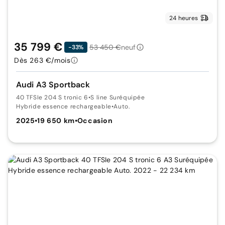
24 heures
35 799 €
53 450 €
neuf
-33%
Dès 263 €/mois
Audi A3 Sportback
40 TFSIe 204 S tronic 6
•
S line Suréquipée
Hybride essence rechargeable
•
Auto.
2025
•
19 650 km
•
Occasion