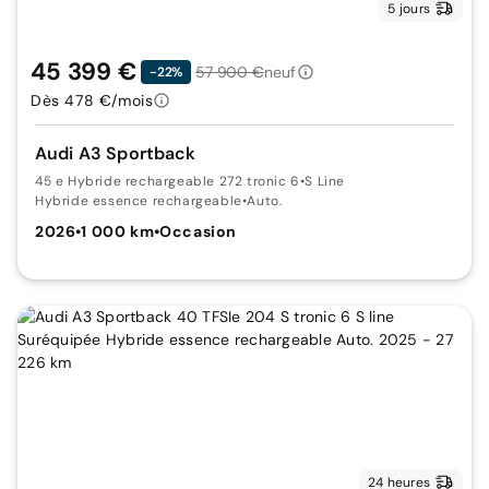
5 jours
45 399 €
57 900 €
neuf
-22%
Dès 478 €/mois
Audi A3 Sportback
45 e Hybride rechargeable 272 tronic 6
•
S Line
Hybride essence rechargeable
•
Auto.
2026
•
1 000 km
•
Occasion
24 heures