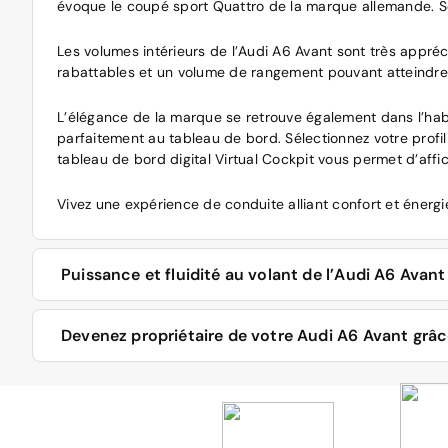
évoque le coupé sport Quattro de la marque allemande. Son
Les volumes intérieurs de l’Audi A6 Avant sont très appré
rabattables et un volume de rangement pouvant atteindre l
L’élégance de la marque se retrouve également dans l’habi
parfaitement au tableau de bord. Sélectionnez votre profil
tableau de bord digital Virtual Cockpit vous permet d’affi
Vivez une expérience de conduite alliant confort et énergi
Puissance et fluidité au volant de l’Audi A6 Avan
De l’Audi A6 Avant à la Tronic S-Line en passant par la Bus
Devenez propriétaire de votre Audi A6 Avant grâ
Un vaste choix en motorisation hybride, essence et diesel
Chaque jour, les professionnels Aramisauto sélectionnent e
courts trajets silencieux et dénués d’émissions de CO2. L
1,9 TDI 90 chevaux, 2,5 TDI 115 chevaux et 2,5 TDI 140 che
Pour en profiter, indiquez simplement les critères de rech