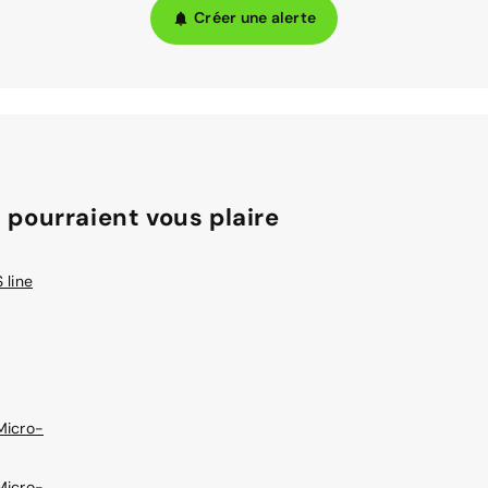
Créer une alerte
 pourraient vous plaire
 line
Micro-
Micro-