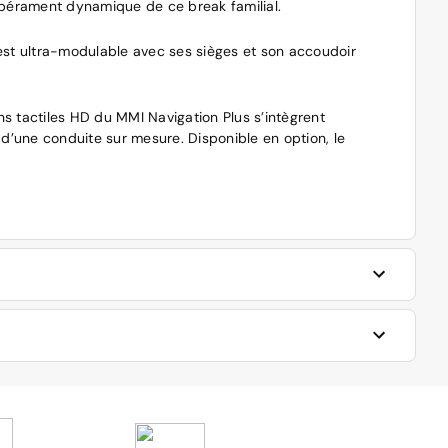
empérament dynamique de ce break familial.
 est ultra-modulable avec ses sièges et son accoudoir
s tactiles HD du MMI Navigation Plus s’intègrent
 d’une conduite sur mesure. Disponible en option, le
 de vos attentes et de vos besoins.
k d’exception. Le moteur hybride TFSIe vous permet de
 dans toute la France, via le site Internet.
ant de 90 à 250 chevaux. Pour les moteurs diesel, les