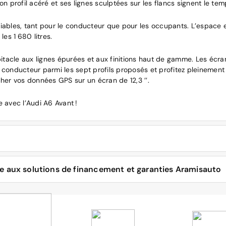
 profil acéré et ses lignes sculptées sur les flancs signent le t
ciables, tant pour le conducteur que pour les occupants. L’espace
es 1 680 litres.
tacle aux lignes épurées et aux finitions haut de gamme. Les écran
 conducteur parmi les sept profils proposés et profitez pleinement
cher vos données GPS sur un écran de 12,3 ’’.
e avec l’Audi A6 Avant !
t
iness Line, sélectionnez le modèle et la finition exacte en fonction
ce aux solutions de financement et garanties Aramisauto
 TDI s’offre à vous pour propulser les 4 roues motrices de ce brea
t présentent de nouvelles annonces de voitures d’occasion à vendre
es moteurs essence 6 et 8 cylindres développent une puissance all
vaux sont à l’honneur.
erche correspondant à la voiture de vos rêves :