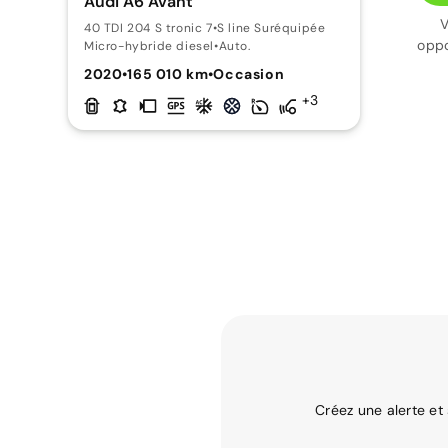
Audi A6 Avant
V
40 TDI 204 S tronic 7
•
S line Suréquipée
oppo
Micro-hybride diesel
•
Auto.
2020
•
165 010 km
•
Occasion
+3
Créez une alerte et