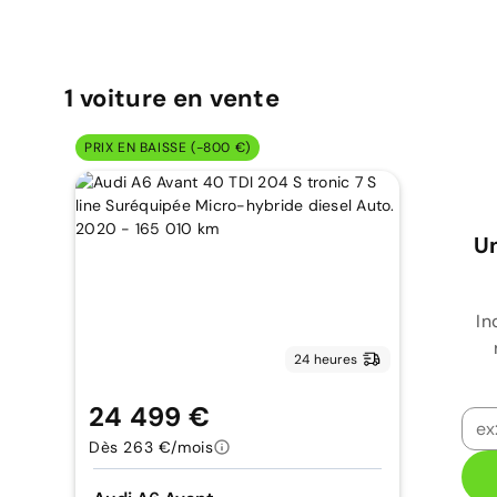
1
voiture
en vente
PRIX EN BAISSE (-800 €)
Un
In
24 heures
24 499 €
Dès 263 €/mois