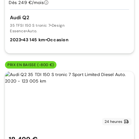
Dès 249 €/mois
Audi Q2
35 TFSI 150 S tronic 7
•
Design
Essence
•
Auto.
2023
•
43 145 km
•
Occasion
PRIX EN BAISSE (-800 €)
24 heures