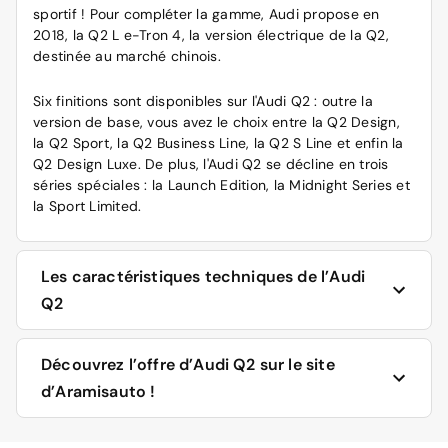
sportif ! Pour compléter la gamme, Audi propose en
2018, la Q2 L e-Tron 4, la version électrique de la Q2,
destinée au marché chinois.
Six finitions sont disponibles sur l'Audi Q2 : outre la
version de base, vous avez le choix entre la Q2 Design,
la Q2 Sport, la Q2 Business Line, la Q2 S Line et enfin la
Q2 Design Luxe. De plus, l'Audi Q2 se décline en trois
séries spéciales : la Launch Edition, la Midnight Series et
la Sport Limited.
Les caractéristiques techniques de l’Audi
Q2
L'Audi Q2 est commercialisée en France en deux
Découvrez l’offre d’Audi Q2 sur le site
versions.
d’Aramisauto !
En moteur essence, le choix est possible entre un TFSI