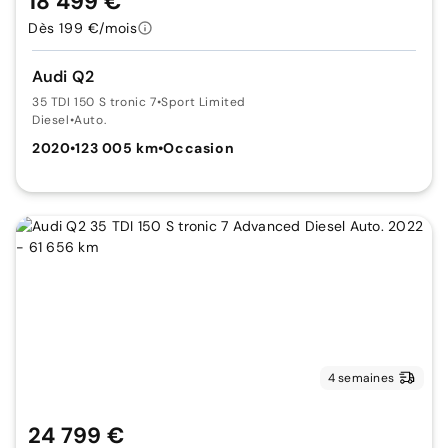
18 499 €
Dès 199 €/mois
Audi Q2
35 TDI 150 S tronic 7
•
Sport Limited
Diesel
•
Auto.
2020
•
123 005 km
•
Occasion
4 semaines
24 799 €