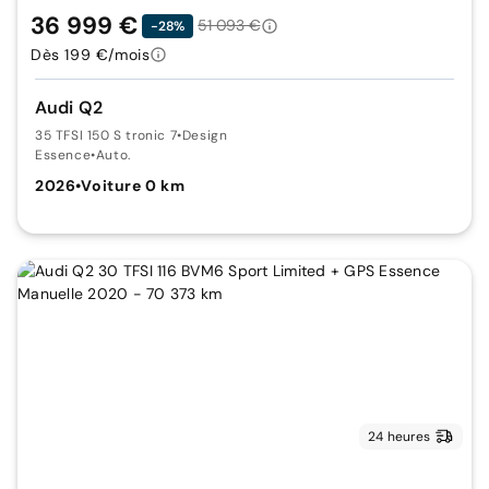
36 999 €
51 093 €
-28%
Dès 199 €/mois
Audi Q2
35 TFSI 150 S tronic 7
•
Design
Essence
•
Auto.
2026
•
Voiture 0 km
24 heures