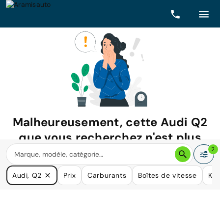
Malheureusement, cette
Audi Q2
que vous recherchez n'est plus
disponible.
2
Nous avons de nombreuses voitures qui pourraient répondre
Audi, Q2
Prix
Carburants
Boîtes de vitesse
Kil
à vos besoins.