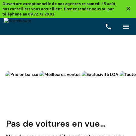
Ouverture exceptionnelle de nos agences ce samedi 15 août,
nos conseillers vous accueillent.
Prenez rendez-vous
ou par
3
téléphone au
09.72.72.20.02
Audi, Q2
Q2
Prix
Carburants
Boîtes de vite
Pas de voitures en vue…