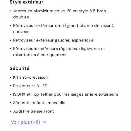
Style extérieur
Pack éclairage: Module de pavillon à l’avant incluant
spots de lecture, éclairage arrière, miroirs de
Jantes en aluminium coulé 18" en style à 5 bras
courtoisie éclairés, éclairage du coffre, éclairage au
doubles
niveau des pieds à l’avant
Rétroviseur extérieur droit (grand champ de vision),
convexe
Rétroviseur extérieur gauche, asphérique
Rétroviseurs extérieurs réglables, dégivrants et
rabattables électriquement
Sécurité
Kit anti-crevaison
Projecteurs à LED
ISOFIX et Top Tether pour les sièges arrière extérieurs
Sécurité-enfants manuelle
Audi Pre Sense Front
Limitation de vitesse
Voir plus (+11)
Antidémarrage électronique