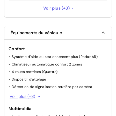
Pack Eclairage d'ambiance: Eclairage des
Voir plus (+3)
seuils de portes AV, Eclairage dans la zone
des pieds AV/AR, Eclairage du porte-boissons
290 €
AV, Miroirs de courtoisie éclairés côté
conducteur et passager AV,
Équipements du véhicule
Peinture métallisée Argent Fleuret
900 €
Confort
Phares à LED avec clignotants dynamiques
1 000 €
Système d'aide au stationnement plus (Radar AR)
AR
Climatiseur automatique confort 2 zones
4 roues motrices (Quattro)
Dispositif d'attelage
Détection de signalisation routière par caméra
Rétroviseur intérieur à réglage jour/nuit automatique
Voir plus (+8)
Régulateur de vitesse
Multimédia
Audi Drive select®