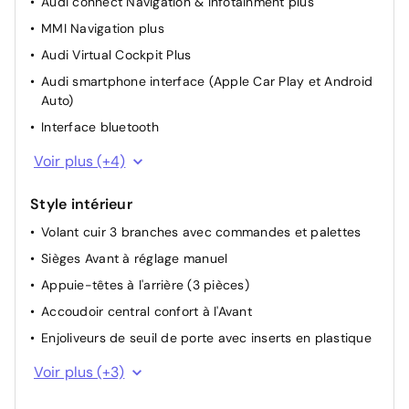
Audi connect Navigation & Infotainment plus
Hayon à ouverture et fermeture électriques
MMI Navigation plus
Appuie-têtes à l'avant
Audi Virtual Cockpit Plus
Système start/stop avec récupération d'énergie
Audi smartphone interface (Apple Car Play et Android
Afficheur de niveau d'eau de lave-glace
Auto)
Assistant de démarrage en côte
Interface bluetooth
Prise de courant 12 volts et 2 x raccords USB dans le
Voir plus (+4)
compartiment passagers
6 haut-parleurs
Style intérieur
Système de dialogue vocal
Volant cuir 3 branches avec commandes et palettes
Réception radio numérique (DAB)
Sièges Avant à réglage manuel
Appuie-têtes à l'arrière (3 pièces)
Accoudoir central confort à l'Avant
Enjoliveurs de seuil de porte avec inserts en plastique
Appui lombaire 4 voies pour les sièges Avant
Voir plus (+3)
Sièges standard à l'Avant