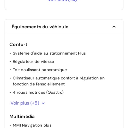
Peinture Noir Fantôme Nacré
750 €
Système Opensky: toit ouvrant panoramique
Équipements du véhicule
en 2 segments, le 1er coulisse ou s'entrebaille
1 460 €
avec pare-soleil à mailles serrées électrique
Confort
Téléphone: préparation pour téléphone 2W,
Système d'aide au stationnement Plus
commande sur le volant multifonctions
360 €
mains-libres, interface Bluetooth
Régulateur de vitesse
Toit coulissant panoramique
Climatiseur automatique confort à régulation en
fonction de l'ensoleillement
4 roues motrices (Quattro)
Rétroviseur intérieur à réglage jour/nuit automatique
Voir plus (+5)
Inserts décoratifs en aluminium Mat Brossé
Multimédia
Système de redémarrage après arrêt
MMI Navigation plus
Lave-projecteurs