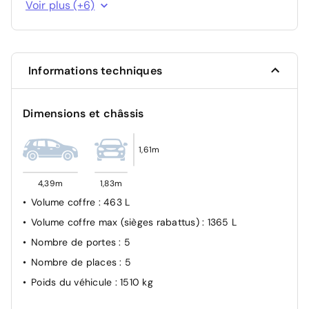
Voir plus (+6)
(régulation pendant la marche)
Feux arrière à LED
Feux arrière de brouillard
Informations techniques
Détecteur de pluie et de luminosité
Frein de stationnement électromécanique
Dimensions et châssis
Mesures de protection des piétons standard
1,61m
4,39m
1,83m
Volume coffre
: 463 L
Volume coffre max (sièges rabattus)
: 1365 L
Nombre de portes
: 5
Nombre de places
: 5
Poids du véhicule
: 1510 kg