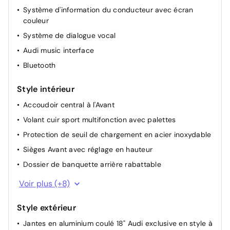
Système d'information du conducteur avec écran
Assistant de démarrage en côte
couleur
Système de dialogue vocal
Audi music interface
Bluetooth
Style intérieur
Accoudoir central à l'Avant
Volant cuir sport multifonction avec palettes
Protection de seuil de chargement en acier inoxydable
Sièges Avant avec réglage en hauteur
Dossier de banquette arrière rabattable
Siège sport à l'Avant à droite
Voir plus (+8)
Siège sport à l'Avant
Style extérieur
Ciel de pavillon en tissu Noir
Jantes en aluminium coulé 18" Audi exclusive en style à
Enjoliveurs de seuil de porte avec monogramme S line