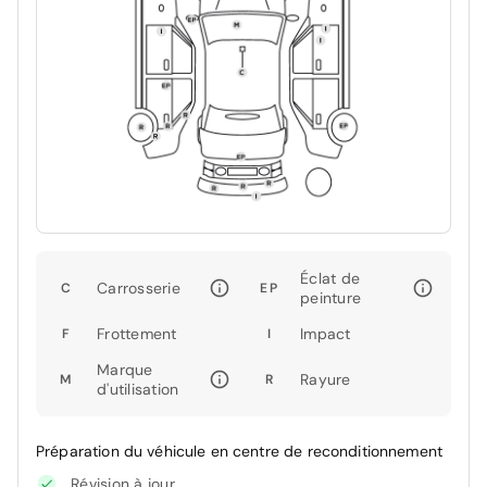
Éclat de
Carrosserie
C
EP
peinture
Frottement
Impact
F
I
Marque
Rayure
M
R
d'utilisation
Préparation du véhicule en centre de reconditionnement
Révision à jour