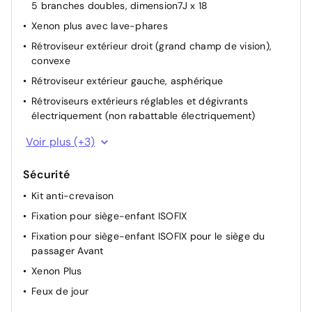
5 branches doubles, dimension7J x 18
Tissu Sprint/cuir avec estampage S line sur les
Xenon plus avec lave-phares
dossiers de sièges Avant
Rétroviseur extérieur droit (grand champ de vision),
Eclairage intérieur à DEL
convexe
Combiné d'instruments avec KM/H, montre,compte-
Rétroviseur extérieur gauche, asphérique
tours et totalisateur journalier
Rétroviseurs extérieurs réglables et dégivrants
Plancher de coffre à bagages
électriquement (non rabattable électriquement)
Pack extérieur s line
Voir plus (+3)
S line châssis sport
Sécurité
Pack Sport S line
Kit anti-crevaison
Fixation pour siège-enfant ISOFIX
Fixation pour siège-enfant ISOFIX pour le siège du
passager Avant
Xenon Plus
Feux de jour
Réglage du site des phares, automatique,dynamique