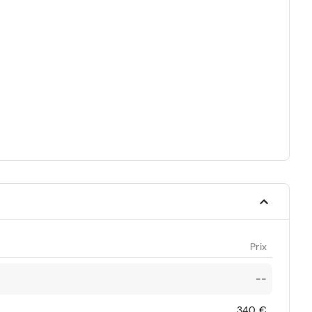
Prix
--
340 €