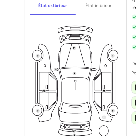
P
État extérieur
État intérieur
r
D
Po