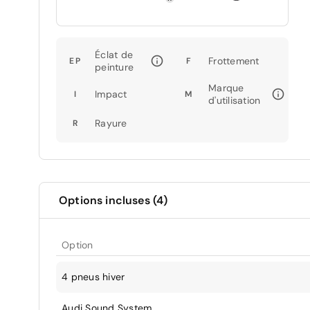
Éclat de
Frottement
EP
F
peinture
Marque
Impact
I
M
d'utilisation
Rayure
R
Options incluses (4)
Option
4 pneus hiver
Audi Sound System