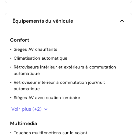
électrochrome
Sièges AV chauffants Assise et dossier des
Équipements du véhicule
sièges AV chauffants, Intensité selon 3
400 €
niveaux, Fonctionde chauffage rapide.
Confort
Teinte de carrosserie métallisée
890 €
Sièges AV chauffants
Vitrage calorifuge
360 €
Climatisation automatique
Rétroviseurs intérieur et extérieurs à commutation
automatique
Rétroviseur intérieur à commutation jour/nuit
automatique
Sièges AV avec soutien lombaire
Kit rangement
Voir plus (+2)
Kit éclairage
Multimédia
Touches multifonctions sur le volant