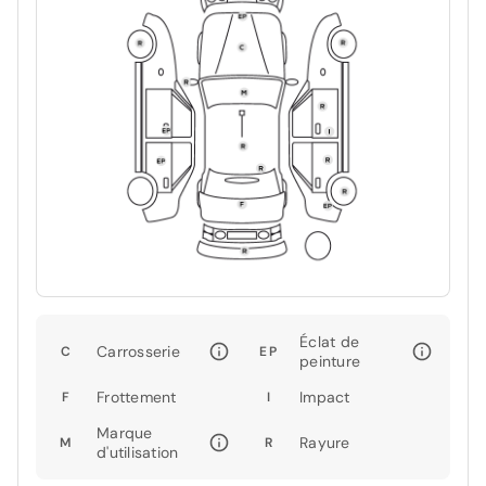
Éclat de
Carrosserie
C
EP
peinture
Frottement
Impact
F
I
Marque
Rayure
M
R
d'utilisation