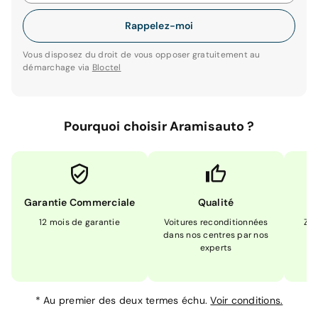
Rappelez-moi
Vous disposez du droit de vous opposer gratuitement au
démarchage via
Bloctel
Pourquoi choisir Aramisauto ?
Garantie Commerciale
Qualité
12 mois de garantie
Voitures reconditionnées
Zér
dans nos centres par nos
m
experts
*
Au premier des deux termes échu.
Voir conditions.