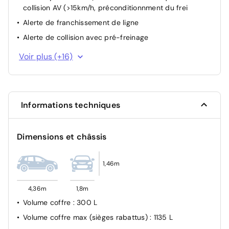
collision AV (>15km/h, préconditionnment du frei
Alerte de franchissement de ligne
Alerte de collision avec pré-freinage
Fonction d’anticipation avec assistance au freinage
Voir plus (+16)
Alarme antivol
Appel d'Urgence Intelligent
Fixations ISOFIX / i-Size pour les deux sièges arrière
Informations techniques
Avertisseur de crevaison
Détection des piétons et cyclistes
Dimensions et châssis
Freinage d’urgence automatique (collision frontale)
Système de détection de somnolence
1,46m
Protection piétons active
Détecteur d'accident (crash sensor) - Allume les feux
4,36m
1,8m
de détresse - Déverouillage des portes
Volume coffre
: 300 L
Contrôle de stabilité dynamique (DSC) avec dotation
Volume coffre max (sièges rabattus)
: 1135 L
élargie - Assistant de démarrage en côte - Assistant