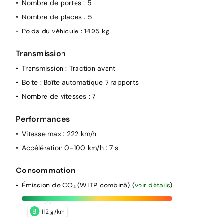
Nombre de portes
: 5
dynamique de motricité (DTC)
Nombre de places
: 5
ABS - Système anti blocage des roues
Poids du véhicule
: 1495 kg
Airbags de tête AV et aux places latérales AR
Airbags frontaux conducteur et passager
Transmission
Airbags latéraux AV
Transmission
: Traction avant
Kit anti-crevaison
Boite
: Boîte automatique 7 rapports
Nombre de vitesses
: 7
Performances
Vitesse max
: 222 km/h
Accélération 0-100 km/h
: 7 s
Consommation
Émission de CO₂ (WLTP combiné)
(
voir détails
)
B
112 g/km