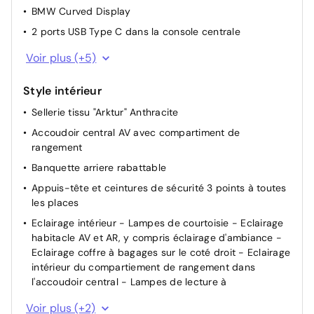
Feux de route anti-éblouissement
BMW Curved Display
Chauffage de siège conducteur/passager
2 ports USB Type C dans la console centrale
Vitres AV électriques
Connectivité Bluetooth
Voir plus (+5)
Démarrage sans clé via le bouton Start/Stop
eSIM personnelle
BMW "My Modes" (Personal/ Efficient/ Sport)
Style intérieur
BMW Operating System 9 avec nav
Assistant feux de route
Sellerie tissu "Arktur" Anthracite
Système Hi-Fi 6 HP
Projecteur à LED adaptatif
Accoudoir central AV avec compartiment de
Tuner DAB
rangement
Volant réglable en hauteur et en profondeur
Banquette arriere rabattable
Boîte de vitesses automatique à double embrayage
DKG7 à 7 rapports
Appuis-tête et ceintures de sécurité 3 points à toutes
les places
Moteur TwinPower Turbo diesel 4 cylindres -
Turbocompresseur - Technologie BMW High Precision
Eclairage intérieur - Lampes de courtoisie - Eclairage
Injection - Filtre à particule et catalyseur à oxydation -
habitacle AV et AR, y compris éclairage d'ambiance -
Réduction catalytique via injection d'AdBlue (SCR)
Eclairage coffre à bagages sur le coté droit - Eclairage
intérieur du compartiement de rangement dans
Mild-Hybrid 48V
l'accoudoir central - Lampes de lecture à
Inserts déco. Illuminated alu graphite
Voir plus (+2)