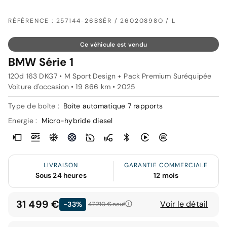
RÉFÉRENCE : 257144-26BSÉR / 26020898O / L
Ce véhicule est vendu
BMW Série 1
120d 163 DKG7 • M Sport Design + Pack Premium Suréquipée
Voiture d'occasion • 19 866 km • 2025
Type de boîte :
Boîte automatique 7 rapports
Energie :
Micro-hybride diesel
LIVRAISON
GARANTIE COMMERCIALE
Sous 24 heures
12 mois
31 499 €
Voir le détail
-33%
47 210 €
neuf