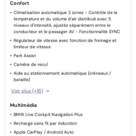
Confort
Climatisation automatique 2 zones - Contrôle de la
température et du volume d'air distribué avec 5
niveaux d'intensité, ajustés séparément entre le
conducteur et le passager AV - Fonctionnalité SYNC
Régulateur de vitesse avec fonction de freinage et
limiteur de vitesse
Park Assist
Caméra de recul
Aide au stationnement automatique (créneaux /
bataille)
Capteurs de stationnement AV/AR
Voir plus (+16)
Accès Confort
Multimédia
Commande automatique de hayon AR
BMW Live Cockpit Navigation Plus
Rétroviseurs rabattables et intérieur et extérieur
gauche antiéblouissement
Recharge sans fil par induction
Rétroviseur intérieur anti-éblouissement
Apple CarPlay / Android Auto