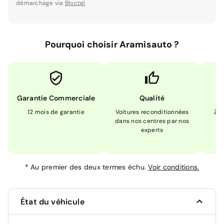
démarchage via
Bloctel
Pourquoi choisir Aramisauto ?
Garantie Commerciale
Qualité
12 mois de garantie
Voitures reconditionnées
Zér
dans nos centres par nos
m
experts
*
Au premier des deux termes échu.
Voir conditions.
État du véhicule