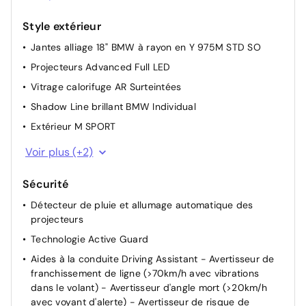
Volant gainé similicuir "Veganza"avec touches
multifonctions
Style extérieur
Jantes alliage 18" BMW à rayon en Y 975M STD SO
Projecteurs Advanced Full LED
Vitrage calorifuge AR Surteintées
Shadow Line brillant BMW Individual
Extérieur M SPORT
Eclairage de bienvenue autour du véhicule
Voir plus (+2)
Eléments extérieurs (poignées de portes, baguettes de
pare-chocs et de toit) couleur carrosserie
Sécurité
Détecteur de pluie et allumage automatique des
projecteurs
Technologie Active Guard
Aides à la conduite Driving Assistant - Avertisseur de
franchissement de ligne (>70km/h avec vibrations
dans le volant) - Avertisseur d'angle mort (>20km/h
avec voyant d'alerte) - Avertisseur de risque de