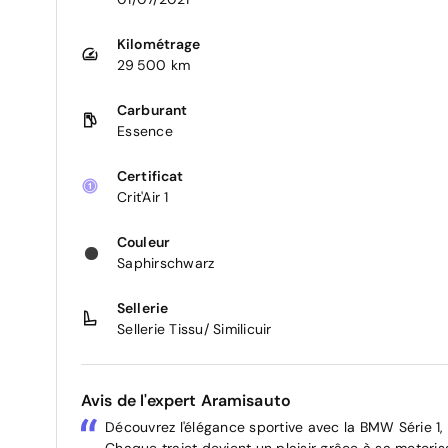
Kilométrage
29 500 km
Carburant
Essence
Certificat
Crit'Air 1
Couleur
Saphirschwarz
Sellerie
Sellerie Tissu/ Similicuir
Avis de l'expert Aramisauto
Découvrez l'élégance sportive avec la BMW Série 1
Chaque trajet devient un plaisir grâce à sa motoris