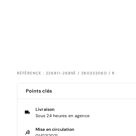
RÉFÉRENCE : 226811-26BSÉ / 26033206O / R
Points clés
Livraison
Sous 24 heures en agence
Mise en circulation
01/07/2021