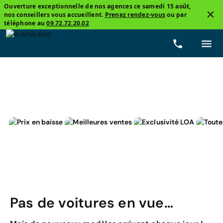
Ouverture exceptionnelle de nos agences ce samedi 15 août,
nos conseillers vous accueillent.
Prenez rendez-vous
ou par
3
téléphone au
09.72.72.20.02
BMW, Série 2 Gran Coupé
Surequipee
Prix
Car
Pas de voitures en vue…