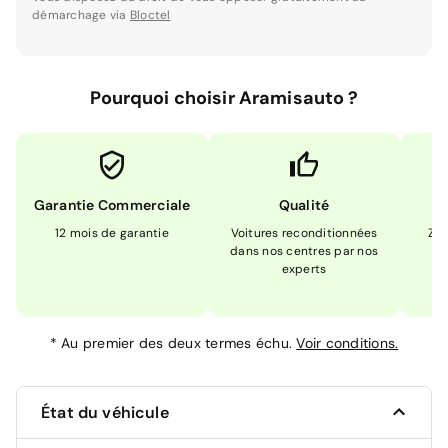
démarchage via
Bloctel
Pourquoi choisir Aramisauto ?
Garantie Commerciale
Qualité
12 mois de garantie
Voitures reconditionnées
Zér
dans nos centres par nos
m
experts
*
Au premier des deux termes échu.
Voir conditions.
État du véhicule