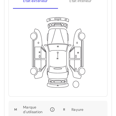
État extérieur
État intérieur
Marque
Rayure
M
R
d'utilisation