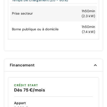
Temps De Chargement (20 - 80%)
1h50min
Prise secteur
(2.3 kW)
1h50min
Borne publique ou à domicile
(7.4 kW)
Financement
CRÉDIT START
Dès 75 €/mois
Apport