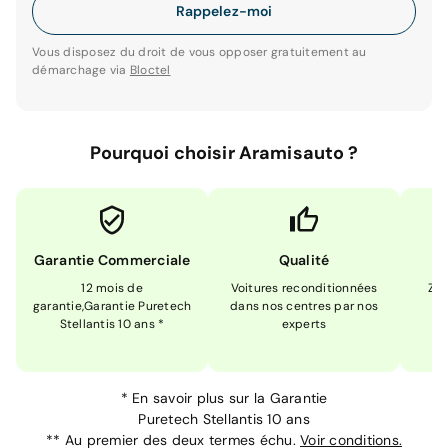
Rappelez-moi
Vous disposez du droit de vous opposer gratuitement au
démarchage via
Bloctel
Pourquoi choisir Aramisauto ?
Garantie Commerciale
Qualité
12 mois de
Voitures reconditionnées
Zér
garantie,Garantie Puretech
dans nos centres par nos
m
Stellantis 10 ans *
experts
*
En savoir plus sur la
Garantie
Puretech Stellantis 10 ans
**
Au premier des deux termes échu.
Voir conditions.