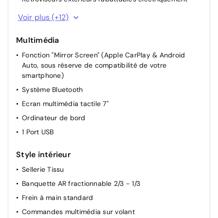
Appui-tête AR réglable
Voir plus (+12)
Appui-tête AV réglable
Multimédia
Boîte à gants éclairée
Fonction "Mirror Screen" (Apple CarPlay & Android
Siège conducteur avec réglage manuel en hauteur
Auto, sous réserve de compatibilité de votre
Dossier du siège conducteur inclinable
smartphone)
Dossier des sièges AV inclinables
Système Bluetooth
Lève-vitres AR électriques
Ecran multimédia tactile 7''
Rétroviseurs extérieur chauffant
Ordinateur de bord
Siège conducteur réglable en hauteur
1 Port USB
Retroviseur interieur jour-nuit
Style intérieur
Lève vitres AV électriques et séquentiels
Rétroviseurs extérieurs réglables électriquement
Sellerie Tissu
Banquette AR fractionnable 2/3 - 1/3
Frein à main standard
Commandes multimédia sur volant