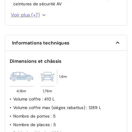
ceintures de sécurité AV
Sécurité enfant à l'arrière manuel
Voir plus (+7)
Projecteurs LED
Système de surveillance de trajectoire latéral
Airbag passager avant déconnectable manuellement
Informations techniques
Condamnation centralisée des portes
Allumage automatique des feux de croisement
Dimensions et châssis
Airbags frontaux AV, latéraux AV et rideaux
1,6m
4,16m
1,76m
Volume coffre
: 410 L
Volume coffre max (sièges rabattus)
: 1289 L
Nombre de portes
: 5
Nombre de places
: 5