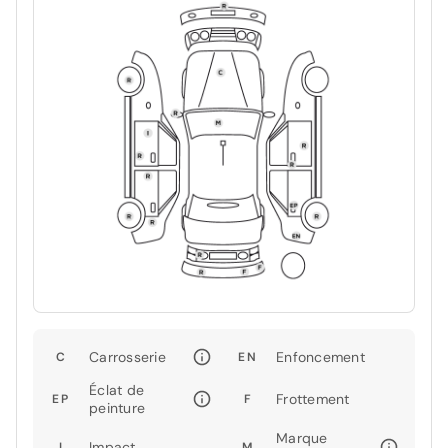
Carrosserie
Enfoncement
C
EN
Éclat de
Frottement
EP
F
peinture
Marque
Impact
I
M