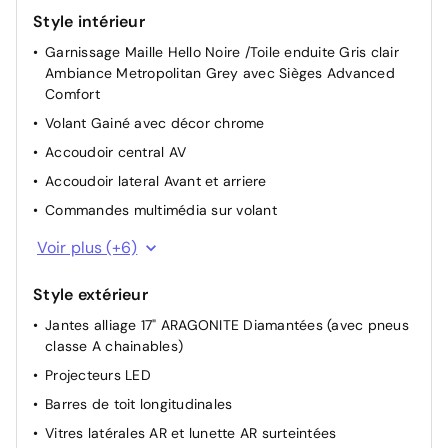
Port USB
Style intérieur
Aide au démarrage en pente
2 Prises USB type-C (charge rapide 3A) en rang 2
Garnissage Maille Hello Noire /Toile enduite Gris clair
Recharge rapide en courant continu de 100 kW (borne
Ambiance Metropolitan Grey avec Sièges Advanced
Ordinateur de bord
publique)
Comfort
Projecteurs réglables manuellement
Volant Gainé avec décor chrome
Rétroviseurs extérieurs chauffants électriques
Accoudoir central AV
Câble de recharge pour prise domestique
Accoudoir lateral Avant et arriere
Câble de recharge rapide à domicile (22 kW) ou sur
Commandes multimédia sur volant
borne publique (43 kW)
Appui-tête AV réglable
Direction Assistée électrique
Voir plus (+6)
Appui-tête AR réglable
Frein de stationnement électrique
Style extérieur
Banquette AR avec dossier fractionnable 2/3 et 1/3
Jantes alliage 17" ARAGONITE Diamantées (avec pneus
Miroir de courtoisie occultable sans éclairage
classe A chainables)
Pochettes de rangement à l'AR des sièges AV
Projecteurs LED
Plancher de coffre escamotable
Barres de toit longitudinales
Vitres latérales AR et lunette AR surteintées