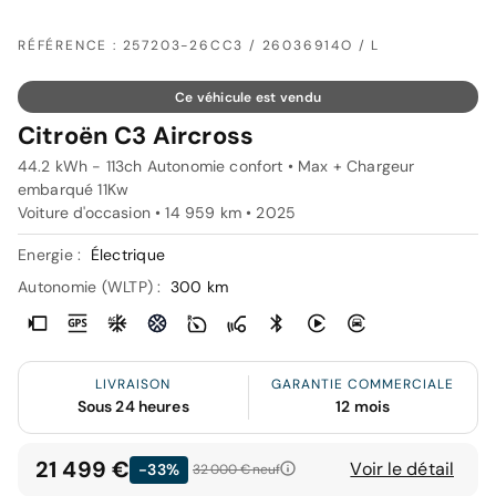
RÉFÉRENCE : 257203-26CC3 / 26036914O / L
Ce véhicule est vendu
Citroën C3 Aircross
44.2 kWh - 113ch Autonomie confort • Max + Chargeur
embarqué 11Kw
Voiture d'occasion • 14 959 km • 2025
Energie :
Électrique
Autonomie (WLTP) :
300 km
LIVRAISON
GARANTIE COMMERCIALE
Sous 24 heures
12 mois
21 499 €
Voir le détail
-33%
32 000 €
neuf