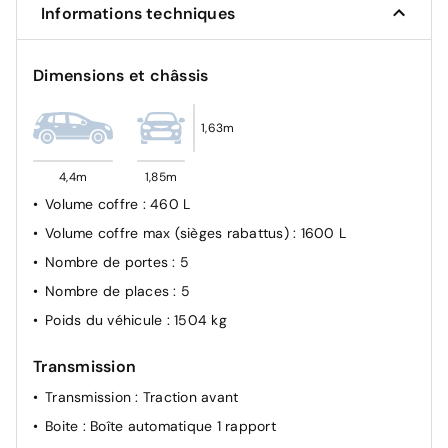
Informations techniques
AR)
Verrouillage automatique des ouvrants en roulant
Dimensions et châssis
Airbag passager avant déconnectable manuellement
Airbags Frontaux, latéraux AV et rideaux
1,63m
Antiblocage de roues ABS
AFU, REF
4,4m
1,85m
Kit anti-crevaison
Volume coffre
: 460 L
Volume coffre max (sièges rabattus)
: 1600 L
Nombre de portes
: 5
Nombre de places
: 5
Poids du véhicule
: 1504 kg
Transmission
Transmission
: Traction avant
Boite
: Boîte automatique 1 rapport