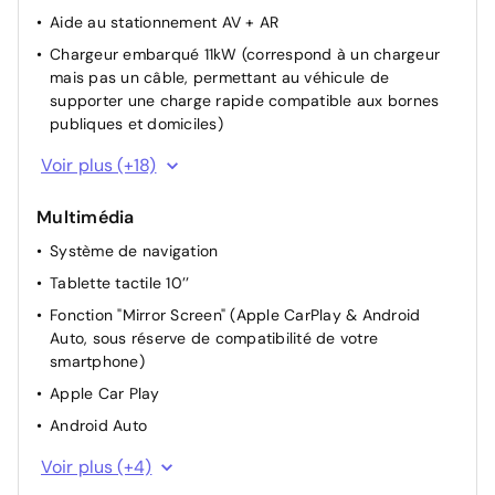
Aide au stationnement AV + AR
Chargeur embarqué 11kW (correspond à un chargeur
mais pas un câble, permettant au véhicule de
supporter une charge rapide compatible aux bornes
publiques et domiciles)
Rétroviseur intérieur Jour / Nuit Electrochrome
Voir plus (+18)
Rétroviseurs extérieurs rabattables électriquement
Multimédia
Allumage automatique des feux de croisement +
Commutation automatique des feux de route / feux de
Système de navigation
croisement
Tablette tactile 10’’
Lève-vitres AV électriques (descente séquentielle)
Fonction "Mirror Screen" (Apple CarPlay & Android
Lève-vitres AR électriques (descente séquentielle)
Auto, sous réserve de compatibilité de votre
smartphone)
Suspension Citroen Advanced Comfort
Apple Car Play
Siège conducteur avec réglage manuel en hauteur
Android Auto
Siège passager à réglage mécanique
Citroen Head up Display (affichage tête haute couleur)
Dossier du siège conducteur inclinable
Voir plus (+4)
- TFT
Dossier des sièges AV inclinables