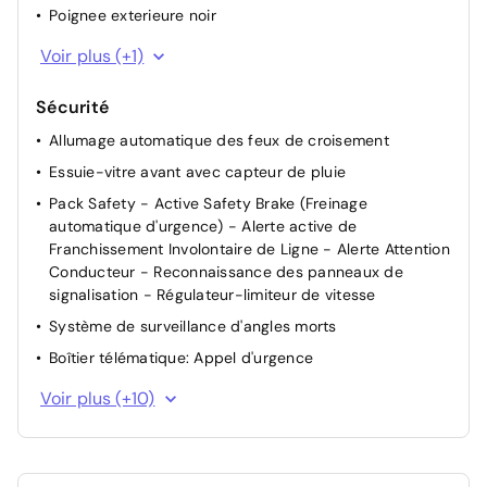
Poignee exterieure noir
Coques de rétroviseurs extérieurs Noir Brillant
Voir plus (+1)
Sécurité
Allumage automatique des feux de croisement
Essuie-vitre avant avec capteur de pluie
Pack Safety - Active Safety Brake (Freinage
automatique d'urgence) - Alerte active de
Franchissement Involontaire de Ligne - Alerte Attention
Conducteur - Reconnaissance des panneaux de
signalisation - Régulateur-limiteur de vitesse
Système de surveillance d'angles morts
Boîtier télématique: Appel d'urgence
Sécurité enfant à l'arrière manuel
Voir plus (+10)
Contrôle électronique de trajectoire ESP
Detection sous gonflage indirect avec localisation
Fixations ISOFIX (passager AV et aux places latérales