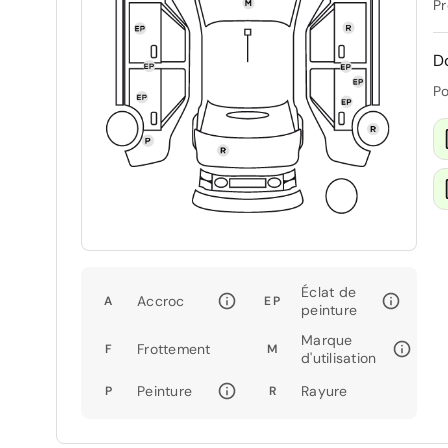
Pr
D
Po
Éclat de
Accroc
A
EP
peinture
Marque
Frottement
F
M
d'utilisation
Peinture
Rayure
P
R