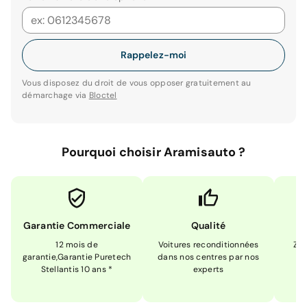
Rappelez-moi
Vous disposez du droit de vous opposer gratuitement au
démarchage via
Bloctel
Pourquoi choisir Aramisauto ?
Garantie Commerciale
Qualité
12 mois de
Voitures reconditionnées
Zér
garantie,Garantie Puretech
dans nos centres par nos
m
Stellantis 10 ans *
experts