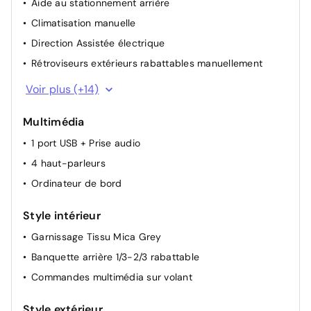
Aide au stationnement arrière
Climatisation manuelle
Direction Assistée électrique
Rétroviseurs extérieurs rabattables manuellement
Appui-tête AR réglable
Voir plus (+14)
Appui-tête AV réglable
Multimédia
Siège conducteur avec réglage manuel en hauteur
1 port USB + Prise audio
Siège passager à réglage mécanique
4 haut-parleurs
Dossier du siège conducteur inclinable
Ordinateur de bord
Dossier des sièges AV inclinables
Lève vitre AR manuel
Style intérieur
Lève-vitres avant électriques
Garnissage Tissu Mica Grey
Miroir de courtoisie occultable sans éclairage
Banquette arrière 1/3-2/3 rabattable
Rétroviseurs extérieur chauffant
Commandes multimédia sur volant
Condamnation centralisée avec PLIP
Siège conducteur réglable en hauteur
Style extérieur