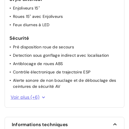
Retroviseur interieur jour-nuit
Enjoliveurs 15"
Rétroviseurs extérieurs réglables électriquement
Roues 15" avec Enjoliveurs
Feux diurnes à LED
Sécurité
Pré disposition roue de secours
Detection sous gonflage indirect avec localisation
Antiblocage de roues ABS
Contrôle électronique de trajectoire ESP
Alerte sonore de non bouclage et de débouclage des
ceintures de sécurité AV
Sécurité enfant à l'arrière manuel
Voir plus (+6)
Fixations ISOFIX sur les sièges passager avant et
latéraux arrière
Système de surveillance de trajectoire latéral
Informations techniques
Airbag passager avant déconnectable manuellement