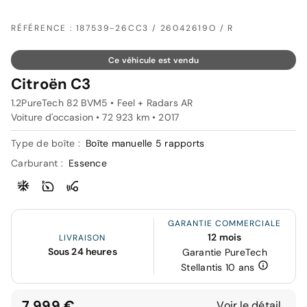
RÉFÉRENCE : 187539-26CC3 / 26042619O / R
Ce véhicule est vendu
Citroën C3
1.2PureTech 82 BVM5 • Feel + Radars AR
Voiture d'occasion • 72 923 km • 2017
Type de boîte :
Boîte manuelle 5 rapports
Carburant :
Essence
GARANTIE COMMERCIALE
12 mois
LIVRAISON
Sous 24 heures
Garantie PureTech
Stellantis 10 ans
7 999 €
Voir le détail