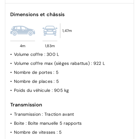
Condamnation centralisée des portes
Dimensions et châssis
Airbags frontaux AV, latéraux AV et rideaux
1,47m
4m
1,83m
Volume coffre
: 300 L
Volume coffre max (sièges rabattus)
: 922 L
Nombre de portes
: 5
Nombre de places
: 5
Poids du véhicule
: 905 kg
Transmission
Transmission
: Traction avant
Boite
: Boîte manuelle 5 rapports
Nombre de vitesses
: 5