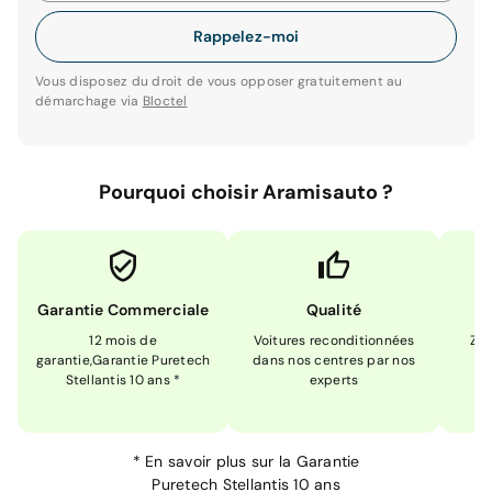
Rappelez-moi
Vous disposez du droit de vous opposer gratuitement au
démarchage via
Bloctel
Pourquoi choisir Aramisauto ?
Garantie Commerciale
Qualité
12 mois de
Voitures reconditionnées
Zér
garantie,Garantie Puretech
dans nos centres par nos
m
Stellantis 10 ans *
experts
*
En savoir plus sur la
Garantie
Puretech Stellantis 10 ans