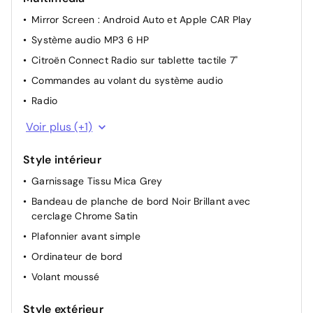
Appui-tête AR réglable
Mirror Screen : Android Auto et Apple CAR Play
Filtre à pollen
Système audio MP3 6 HP
Pare-soleil avec miroir occultable côtés conducteur et
passager
Citroën Connect Radio sur tablette tactile 7"
Siège conducteur réglable en hauteur
Commandes au volant du système audio
Rétroviseurs extérieurs réglables électriquement
Radio
Start & Stop
1 Prise USB
Voir plus (+1)
Style intérieur
Garnissage Tissu Mica Grey
Bandeau de planche de bord Noir Brillant avec
cerclage Chrome Satin
Plafonnier avant simple
Ordinateur de bord
Volant moussé
Style extérieur