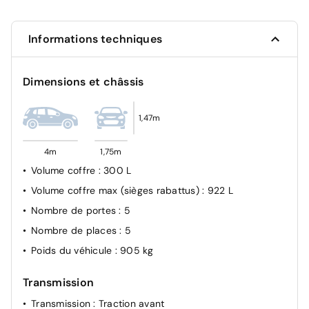
Détection de sous-gonflage
ABS + REF + AFU
Informations techniques
Alerte sonore de non bouclage et de débouclage des
ceintures de sécurité AV
Dimensions et châssis
Airbags frontaux AV, latéraux AV et rideaux
ESP
1,47m
4m
1,75m
Volume coffre
: 300 L
Volume coffre max (sièges rabattus)
: 922 L
Nombre de portes
: 5
Nombre de places
: 5
Poids du véhicule
: 905 kg
Transmission
Transmission
: Traction avant