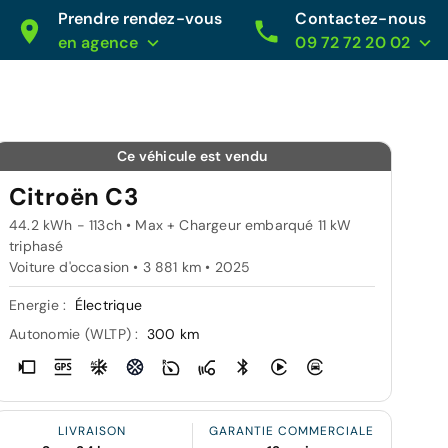
Prendre rendez-vous
Contactez-nous
en agence
09 72 72 20 02
Ce véhicule est vendu
Citroën C3
44.2 kWh - 113ch • Max + Chargeur embarqué 11 kW
triphasé
Voiture d'occasion • 3 881 km • 2025
Energie :
Électrique
Autonomie (WLTP) :
300 km
LIVRAISON
GARANTIE COMMERCIALE