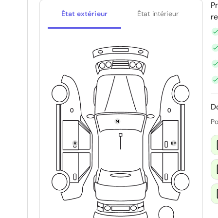
P
État extérieur
État intérieur
r
D
Po