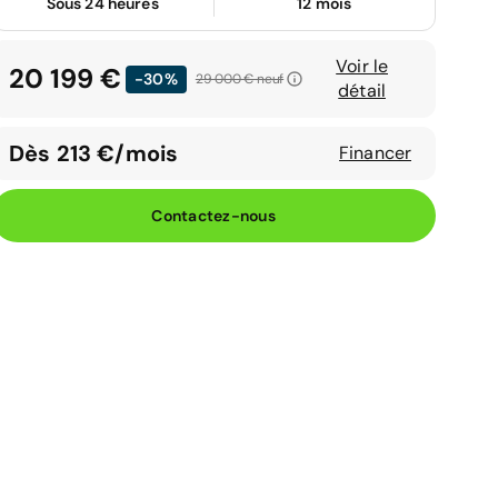
Sous 24 heures
12 mois
Voir le
20 199 €
-30%
29 000 €
neuf
détail
Dès 213 €/mois
Financer
Contactez-nous