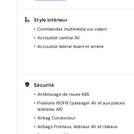
électriquement
Chargeur embarqué 11kW (correspond à un
chargeur mais pas un câble, permettant au
Style intérieur
véhicule de supporter une charge rapide
Commandes multimédia sur volant
compatible aux bornes publiques et domiciles)
Accoudoir central AV
Climatisation automatique
Accoudoir lateral Avant et arriere
Projecteurs réglables manuellement
Caméra de recul Overlay Statique
Dossier du siège conducteur inclinable
Appui-tête AR réglable
Direction Assistée électrique
Sécurité
Allumage automatique des feux de croisement 
Antiblocage de roues ABS
Commutation automatique des feux de route /
feux de croisement
Fixations ISOFIX (passager AV et aux places
latérales AR)
Aide au stationnement AR
Airbag Conducteur
Pochettes de rangement à l'AR des sièges AV
Airbags Frontaux, latéraux AV et rideaux
Siège passager à réglage mécanique