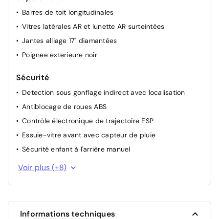
Allumage automatique des feux de croisement +
Barres de toit longitudinales
Commutation automatique des feux de route / feux de
croisement
Vitres latérales AR et lunette AR surteintées
Projecteurs réglables manuellement
Jantes alliage 17" diamantées
Siège passager à réglage mécanique
Poignee exterieure noir
Appui-tête AR réglable
Sécurité
Detection sous gonflage indirect avec localisation
Antiblocage de roues ABS
Contrôle électronique de trajectoire ESP
Essuie-vitre avant avec capteur de pluie
Sécurité enfant à l'arrière manuel
Projecteurs LED
Voir plus (+8)
Airbags (Frontaux, latéraux AV, rideaux AV et AR)
Airbags Frontaux, latéraux AV et rideaux
Airbag passager avant déconnectable manuellement
Informations techniques