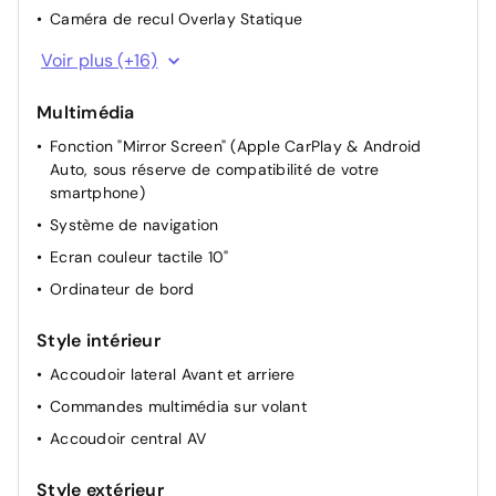
Caméra de recul Overlay Statique
Chargeur embarqué 11kW (correspond à un chargeur
Voir plus (+16)
mais pas un câble, permettant au véhicule de
supporter une charge rapide compatible aux bornes
Multimédia
publiques et domiciles)
Fonction "Mirror Screen" (Apple CarPlay & Android
Direction Assistée
Auto, sous réserve de compatibilité de votre
Direction Assistée électrique
smartphone)
Rétroviseurs extérieurs rabattables électriquement
Système de navigation
Pochettes de rangement à l'AR des sièges AV
Ecran couleur tactile 10"
Dossier des sièges AV inclinables
Ordinateur de bord
Siège conducteur avec réglage manuel en hauteur
Style intérieur
Rétroviseurs extérieurs électriques et dégivrants
Accoudoir lateral Avant et arriere
Rétroviseur intérieur Jour / Nuit Electrochrome
Commandes multimédia sur volant
Dossier du siège conducteur inclinable
Accoudoir central AV
Appui-tête AV réglable
Rétroviseurs extérieurs chauffants électriques
Style extérieur