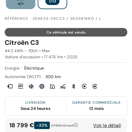
RÉFÉRENCE : 254633-26CC3 / 26038746O / L
Ce véhicule est vendu
Citroën C3
44.2 kWh - 113ch • Max
Voiture d'occasion • 17 475 km • 2025
Energie :
Électrique
Autonomie (WLTP) :
300 km
LIVRAISON
GARANTIE COMMERCIALE
Sous 24 heures
12 mois
18 799 €
Voir le détail
-32%
27 800 €
neuf