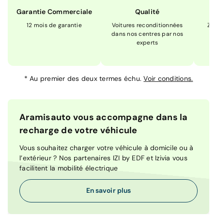
Garantie Commerciale
Qualité
12 mois de garantie
Voitures reconditionnées
Zér
dans nos centres par nos
m
experts
*
Au premier des deux termes échu.
Voir conditions.
Aramisauto vous accompagne dans la
recharge de votre véhicule
Vous souhaitez charger votre véhicule à domicile ou à
l’extérieur ? Nos partenaires IZI by EDF et Izivia vous
facilitent la mobilité électrique
En savoir plus