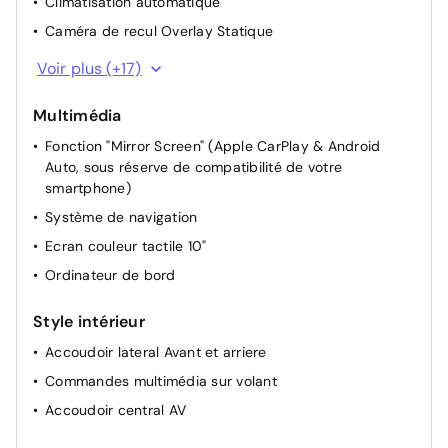
Climatisation automatique
Caméra de recul Overlay Statique
Chargeur embarqué 7,4kW (correspond à un chargeur
Voir plus (+17)
mais pas un câble, permettant au véhicule de
supporter une charge rapide compatible aux bornes
Multimédia
publiques et domiciles)
Fonction "Mirror Screen" (Apple CarPlay & Android
Direction Assistée
Auto, sous réserve de compatibilité de votre
Direction Assistée électrique
smartphone)
Rétroviseurs extérieurs rabattables électriquement
Système de navigation
Pochettes de rangement à l'AR des sièges AV
Ecran couleur tactile 10"
Miroir de courtoisie occultable sans éclairage
Ordinateur de bord
Siège passager à réglage mécanique
Style intérieur
Appui-tête AR réglable
Accoudoir lateral Avant et arriere
Rétroviseur intérieur Jour / Nuit Electrochrome
Commandes multimédia sur volant
Dossier des sièges AV inclinables
Accoudoir central AV
Siège conducteur avec réglage manuel en hauteur
Rétroviseurs extérieurs électriques et dégivrants