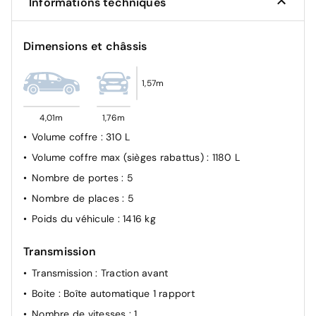
Informations techniques
Airbag Conducteur
Verrouillage automatique des ouvrants en roulant
Dimensions et châssis
Fixations ISOFIX (passager AV et aux places latérales
AR)
1,57m
Kit anti-crevaison
4,01m
1,76m
Volume coffre
: 310 L
Volume coffre max (sièges rabattus)
: 1180 L
Nombre de portes
: 5
Nombre de places
: 5
Poids du véhicule
: 1416 kg
Transmission
Transmission
: Traction avant
Boite
: Boîte automatique 1 rapport
Nombre de vitesses
: 1