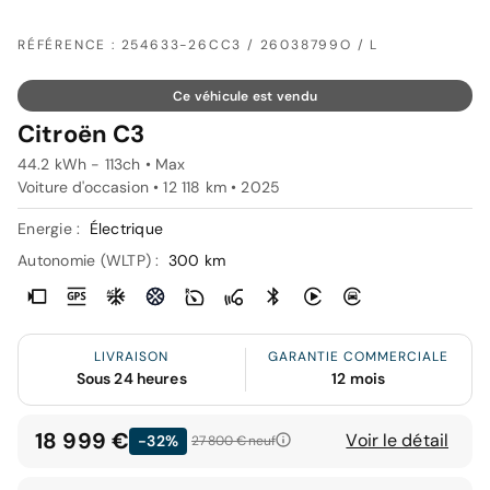
RÉFÉRENCE : 254633-26CC3 / 26038799O / L
Ce véhicule est vendu
Citroën C3
44.2 kWh - 113ch • Max
Voiture d'occasion • 12 118 km • 2025
Energie :
Électrique
Autonomie (WLTP) :
300 km
LIVRAISON
GARANTIE COMMERCIALE
Sous 24 heures
12 mois
18 999 €
Voir le détail
-32%
27 800 €
neuf