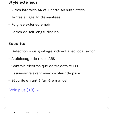
Style extérieur
Allumage automatique des feux de croisement +
Vitres latérales AR et lunette AR surteintées
Commutation automatique des feux de route / feux de
croisement
Jantes alliage 17" diamantées
Projecteurs réglables manuellement
Poignee exterieure noir
Dossier du siège conducteur inclinable
Barres de toit longitudinales
Appui-tête AV réglable
Sécurité
Rétroviseurs extérieurs chauffants électriques
Detection sous gonflage indirect avec localisation
Antiblocage de roues ABS
Contrôle électronique de trajectoire ESP
Essuie-vitre avant avec capteur de pluie
Sécurité enfant à l'arrière manuel
Projecteurs LED
Voir plus (+8)
Airbags (Frontaux, latéraux AV, rideaux AV et AR)
Airbags Frontaux, latéraux AV et rideaux
Airbag passager avant déconnectable manuellement