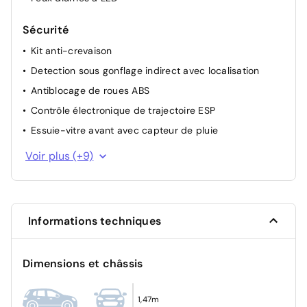
Sécurité
Kit anti-crevaison
Detection sous gonflage indirect avec localisation
Antiblocage de roues ABS
Contrôle électronique de trajectoire ESP
Essuie-vitre avant avec capteur de pluie
Alerte sonore de non bouclage et de débouclage des
Voir plus (+9)
ceintures de sécurité AV
Sécurité enfant à l'arrière manuel
3 Fixations ISOFIX sur les 3 sièges AR
Informations techniques
Projecteurs LED
Système de surveillance de trajectoire latéral
Dimensions et châssis
Airbag passager avant déconnectable manuellement
Condamnation centralisée des portes
1,47m
Allumage automatique des feux de croisement