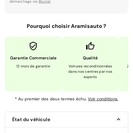
démarchage via
Bloctel
Pourquoi choisir Aramisauto ?
Garantie Commerciale
Qualité
12 mois de garantie
Voitures reconditionnées
Zér
dans nos centres par nos
m
experts
*
Au premier des deux termes échu.
Voir conditions.
État du véhicule