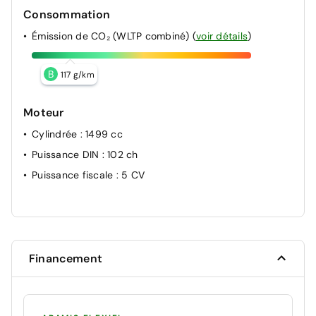
Consommation
Émission de CO₂ (WLTP combiné)
(
voir détails
)
B
117 g/km
Moteur
Cylindrée
: 1499 cc
Puissance DIN
: 102 ch
Puissance fiscale
: 5 CV
Financement