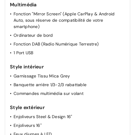
Multimédia
Siège passager à réglage mécanique
Fonction "Mirror Screen" (Apple CarPlay & Android
Dossier du siège conducteur inclinable
Auto, sous réserve de compatibilité de votre
Dossier des sièges AV inclinables
smartphone)
Lève vitre AR manuel
Ordinateur de bord
Lève-vitres avant électriques
Fonction DAB (Radio Numérique Terrestre)
Miroir de courtoisie occultable sans éclairage
1 Port USB
Rétroviseurs extérieur chauffant
Style intérieur
Condamnation centralisée avec PLIP
Siège conducteur réglable en hauteur
Garnissage Tissu Mica Grey
Retroviseur interieur jour-nuit
Banquette arrière 1/3-2/3 rabattable
Rétroviseurs extérieurs réglables électriquement
Commandes multimédia sur volant
Style extérieur
Enjoliveurs Steel & Design 16"
Enjoliveurs 16"
Feux diurnes à LED