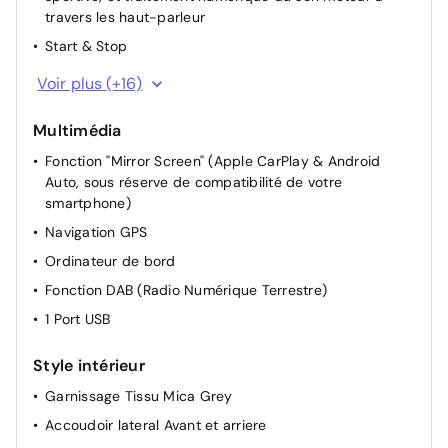
travers les haut-parleur
Start & Stop
Direction Assistée électrique
Voir plus (+16)
Rétroviseurs extérieurs rabattables électriquement
Multimédia
Appui-tête AR réglable
Fonction "Mirror Screen" (Apple CarPlay & Android
Appui-tête AV réglable
Auto, sous réserve de compatibilité de votre
Siège conducteur avec réglage manuel en hauteur
smartphone)
Siège passager à réglage mécanique
Navigation GPS
Dossier du siège conducteur inclinable
Ordinateur de bord
Dossier des sièges AV inclinables
Fonction DAB (Radio Numérique Terrestre)
Lève-vitres AR électriques
1 Port USB
Miroir de courtoisie occultable sans éclairage
Style intérieur
Rétroviseurs extérieur chauffant
Condamnation centralisée avec PLIP
Garnissage Tissu Mica Grey
Siège conducteur réglable en hauteur
Accoudoir lateral Avant et arriere