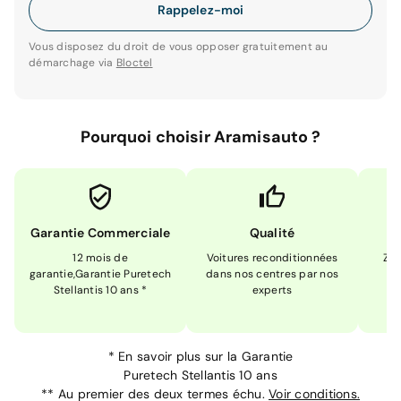
Rappelez-moi
Vous disposez du droit de vous opposer gratuitement au
démarchage via
Bloctel
Pourquoi choisir Aramisauto ?
Garantie Commerciale
Qualité
12 mois de
Voitures reconditionnées
Zér
garantie,Garantie Puretech
dans nos centres par nos
m
Stellantis 10 ans *
experts
*
En savoir plus sur la
Garantie
Puretech Stellantis 10 ans
**
Au premier des deux termes échu.
Voir conditions.