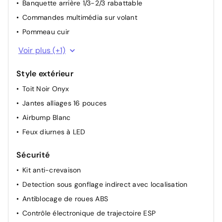
Retroviseur interieur jour-nuit
Banquette arrière 1/3-2/3 rabattable
Lève vitres AV électriques et séquentiels
Commandes multimédia sur volant
Rétroviseurs extérieurs réglables électriquement
Pommeau cuir
Volant croûte de cuir
Voir plus (+1)
Style extérieur
Toit Noir Onyx
Jantes alliages 16 pouces
Airbump Blanc
Feux diurnes à LED
Sécurité
Kit anti-crevaison
Detection sous gonflage indirect avec localisation
Antiblocage de roues ABS
Contrôle électronique de trajectoire ESP