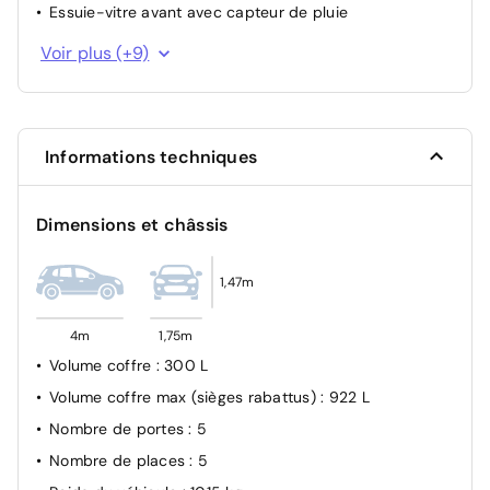
Essuie-vitre avant avec capteur de pluie
Alerte sonore de non bouclage et de débouclage des
Voir plus (+9)
ceintures de sécurité AV
Sécurité enfant à l'arrière manuel
3 Fixations ISOFIX sur les 3 sièges AR
Informations techniques
Projecteurs LED
Système de surveillance de trajectoire latéral
Dimensions et châssis
Airbag passager avant déconnectable manuellement
Condamnation centralisée des portes
1,47m
Allumage automatique des feux de croisement
Airbags frontaux AV, latéraux AV et rideaux
4m
1,75m
Volume coffre
: 300 L
Volume coffre max (sièges rabattus)
: 922 L
Nombre de portes
: 5
Nombre de places
: 5