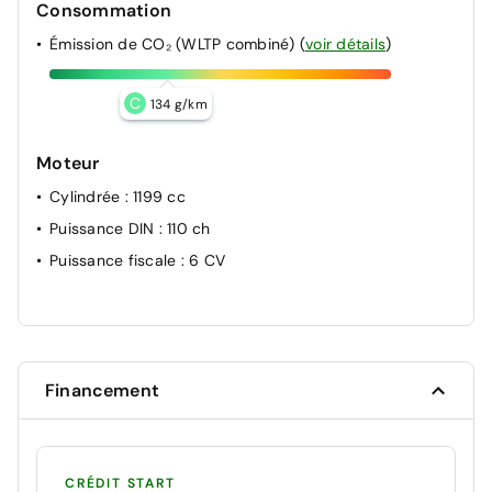
Consommation
Émission de CO₂ (WLTP combiné)
(
voir détails
)
C
134 g/km
Moteur
Cylindrée
: 1199 cc
Puissance DIN
: 110 ch
Puissance fiscale
: 6 CV
Financement
CRÉDIT START