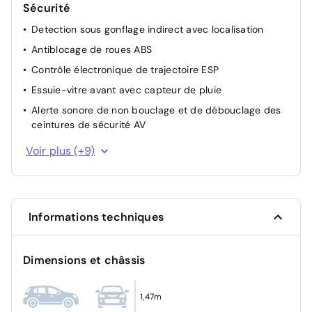
Sécurité
Detection sous gonflage indirect avec localisation
Antiblocage de roues ABS
Contrôle électronique de trajectoire ESP
Essuie-vitre avant avec capteur de pluie
Alerte sonore de non bouclage et de débouclage des
ceintures de sécurité AV
Sécurité enfant à l'arrière manuel
Voir plus (+9)
3 Fixations ISOFIX sur les 3 sièges AR
Projecteurs LED
Système de surveillance de trajectoire latéral
Informations techniques
Airbag passager avant déconnectable manuellement
Condamnation centralisée des portes
Dimensions et châssis
Système d'appel d'urgence SOS
Airbags frontaux AV, latéraux AV et rideaux
1,47m
Kit anti-crevaison