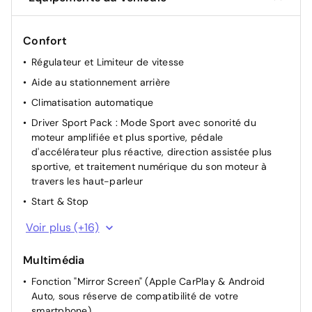
Confort
Régulateur et Limiteur de vitesse
Aide au stationnement arrière
Climatisation automatique
Driver Sport Pack : Mode Sport avec sonorité du
moteur amplifiée et plus sportive, pédale
d'accélérateur plus réactive, direction assistée plus
sportive, et traitement numérique du son moteur à
travers les haut-parleur
Start & Stop
Direction Assistée électrique
Voir plus (+16)
Rétroviseurs extérieurs rabattables électriquement
Multimédia
Appui-tête AR réglable
Fonction "Mirror Screen" (Apple CarPlay & Android
Appui-tête AV réglable
Auto, sous réserve de compatibilité de votre
Siège passager à réglage mécanique
smartphone)