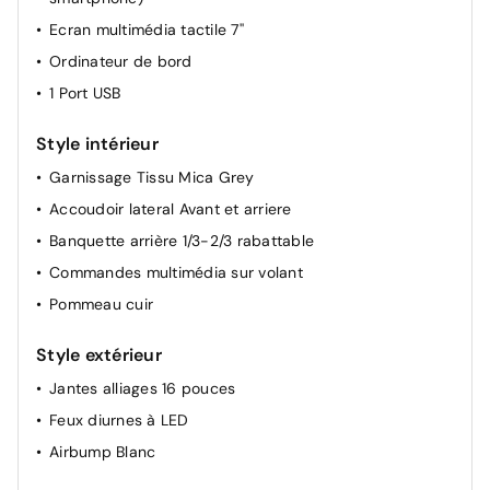
Allumage automatique des feux de croisement +
Ecran multimédia tactile 7''
Commutation automatique des feux de route / feux de
Ordinateur de bord
croisement
1 Port USB
Condamnation centralisée avec PLIP
Dossier des sièges AV inclinables
Style intérieur
Siège conducteur avec réglage manuel en hauteur
Garnissage Tissu Mica Grey
Rétroviseurs extérieurs réglables électriquement
Accoudoir lateral Avant et arriere
Rétroviseur intérieur Jour / Nuit Electrochrome
Banquette arrière 1/3-2/3 rabattable
Rétroviseurs extérieur chauffant
Commandes multimédia sur volant
Dossier du siège conducteur inclinable
Pommeau cuir
Lève vitres AV électriques et séquentiels
Siège conducteur réglable en hauteur
Style extérieur
Miroir de courtoisie occultable sans éclairage
Jantes alliages 16 pouces
Feux diurnes à LED
Airbump Blanc