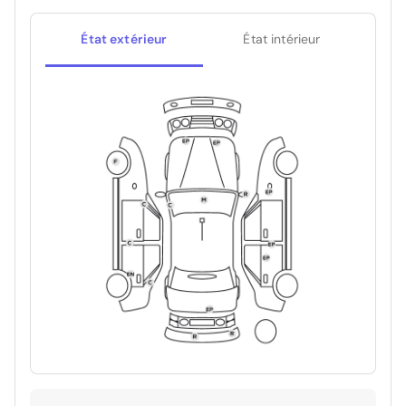
État extérieur
État intérieur