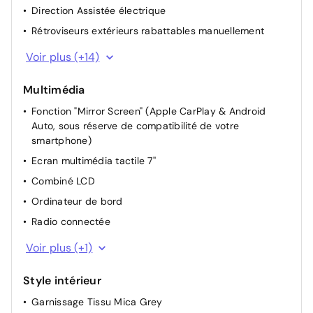
Direction Assistée électrique
Rétroviseurs extérieurs rabattables manuellement
Appui-tête AR réglable
Voir plus (+14)
Appui-tête AV réglable
Multimédia
Siège conducteur avec réglage manuel en hauteur
Fonction "Mirror Screen" (Apple CarPlay & Android
Siège passager à réglage mécanique
Auto, sous réserve de compatibilité de votre
Dossier du siège conducteur inclinable
smartphone)
Dossier des sièges AV inclinables
Ecran multimédia tactile 7''
Lève-vitres AR électriques
Combiné LCD
Miroir de courtoisie occultable sans éclairage
Ordinateur de bord
Rétroviseurs extérieur chauffant
Radio connectée
Condamnation centralisée avec PLIP
1 port USB + Prise audio
Voir plus (+1)
Siège conducteur réglable en hauteur
Rétroviseur intérieur Jour / Nuit Electrochrome
Style intérieur
Lève vitres AV électriques et séquentiels
Garnissage Tissu Mica Grey