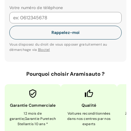
Votre numéro de téléphone
Rappelez-moi
Vous disposez du droit de vous opposer gratuitement au
démarchage via
Bloctel
Pourquoi choisir Aramisauto ?
Garantie Commerciale
Qualité
12 mois de
Voitures reconditionnées
Zér
garantie,Garantie Puretech
dans nos centres par nos
m
Stellantis 10 ans *
experts