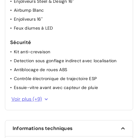
Enjoliveurs Steel & Design 16"
Airbump Blanc
Enjoliveurs 16"
Feux diurnes à LED
Sécurité
Kit anti-crevaison
Detection sous gonflage indirect avec localisation
Antiblocage de roues ABS
Contrôle électronique de trajectoire ESP
Essuie-vitre avant avec capteur de pluie
Alerte sonore de non bouclage et de débouclage des
Voir plus (+9)
ceintures de sécurité AV
Sécurité enfant à l'arrière manuel
3 Fixations ISOFIX sur les 3 sièges AR
Informations techniques
Projecteurs LED