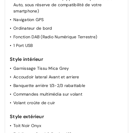
Auto, sous réserve de compatibilité de votre
Siège passager à réglage mécanique
smartphone)
Dossier du siège conducteur inclinable
Navigation GPS
Dossier des sièges AV inclinables
Ordinateur de bord
Lève vitre AR manuel
Fonction DAB (Radio Numérique Terrestre)
Miroir de courtoisie occultable sans éclairage
1 Port USB
Rétroviseurs extérieur chauffant
Style intérieur
Condamnation centralisée avec PLIP
Siège conducteur réglable en hauteur
Garnissage Tissu Mica Grey
Retroviseur interieur jour-nuit
Accoudoir lateral Avant et arriere
Lève vitres AV électriques et séquentiels
Banquette arrière 1/3-2/3 rabattable
Rétroviseurs extérieurs réglables électriquement
Commandes multimédia sur volant
Volant croûte de cuir
Style extérieur
Toit Noir Onyx