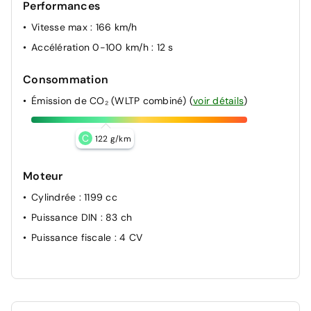
Performances
Vitesse max
: 166 km/h
Accélération 0-100 km/h
: 12 s
Consommation
Émission de CO₂ (WLTP combiné)
(
voir détails
)
C
122 g/km
Moteur
Cylindrée
: 1199 cc
Puissance DIN
: 83 ch
Puissance fiscale
: 4 CV