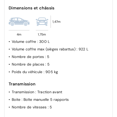
Système de surveillance de trajectoire latéral
Dimensions et châssis
Airbag passager avant déconnectable manuellement
Condamnation centralisée des portes
1,47m
Allumage automatique des feux de croisement
Airbags frontaux AV, latéraux AV et rideaux
4m
1,75m
Volume coffre
: 300 L
Volume coffre max (sièges rabattus)
: 922 L
Nombre de portes
: 5
Nombre de places
: 5
Poids du véhicule
: 905 kg
Transmission
Transmission
: Traction avant
Boite
: Boîte manuelle 5 rapports
Nombre de vitesses
: 5