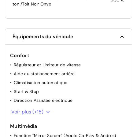
200 €
ton /Toit Noir Onyx
Équipements du véhicule
Confort
Régulateur et Limiteur de vitesse
Aide au stationnement arrière
Climatisation automatique
Start & Stop
Direction Assistée électrique
Rétroviseurs extérieurs rabattables électriquement
Voir plus (+15)
Appui-tête AR réglable
Multimédia
Appui-tête AV réglable
Fonction "Mirror Screen" (Apple CarPlay & Android
Siège conducteur avec réglage manuel en hauteur