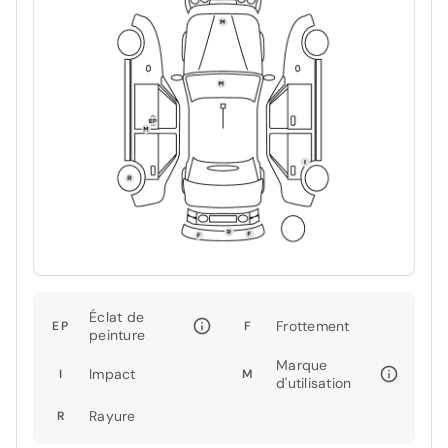
Éclat de
Frottement
EP
F
peinture
Marque
Impact
I
M
d'utilisation
Rayure
R