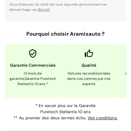
Vous disposez du droit de vous opposer gratuitement au
démarchage via
Bloctel
Pourquoi choisir Aramisauto ?
Garantie Commerciale
Qualité
12 mois de
Voitures reconditionnées
Zér
garantie,Garantie Puretech
dans nos centres par nos
m
Stellantis 10 ans *
experts
*
En savoir plus sur la
Garantie
Puretech Stellantis 10 ans
**
Au premier des deux termes échu.
Voir conditions.