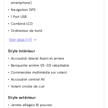
smartphone)
Siège passager à réglage mécanique
Navigation GPS
Dossier du siège conducteur inclinable
1 Port USB
Dossier des sièges AV inclinables
Combiné LCD
Lève-vitres AR électriques
Ordinateur de bord
Miroir de courtoisie occultable sans éclairage
Fonction DAB (Radio Numérique Terrestre)
Voir plus (+1)
Rétroviseurs extérieur chauffant
Condamnation centralisée avec PLIP
Style intérieur
Siège conducteur réglable en hauteur
Accoudoir lateral Avant et arriere
Retroviseur interieur jour-nuit
Banquette arrière 1/3-2/3 rabattable
Pochettes de rangement à l'AR des sièges AV
Commandes multimédia sur volant
Lève vitres AV électriques et séquentiels
Accoudoir central AV
Rétroviseurs extérieurs réglables électriquement
Volant croûte de cuir
Style extérieur
Jantes alliages 16 pouces