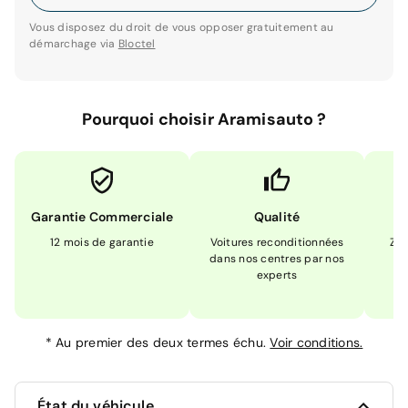
Vous disposez du droit de vous opposer gratuitement au
démarchage via
Bloctel
Pourquoi choisir Aramisauto ?
Garantie Commerciale
Qualité
12 mois de garantie
Voitures reconditionnées
Zér
dans nos centres par nos
m
experts
*
Au premier des deux termes échu.
Voir conditions.
État du véhicule