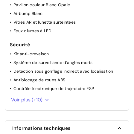
Pavillon couleur Blanc Opale
Airbump Blanc
Vitres AR et lunette surteintées
Feux diurnes à LED
Sécurité
Kit anti-crevaison
Système de surveillance d'angles morts
Detection sous gonflage indirect avec localisation
Antiblocage de roues ABS
Contrôle électronique de trajectoire ESP
Essuie-vitre avant avec capteur de pluie
Voir plus (+10)
Alerte sonore de non bouclage et de débouclage des
ceintures de sécurité AV
Sécurité enfant à l'arrière manuel
Informations techniques
3 Fixations ISOFIX sur les 3 sièges AR