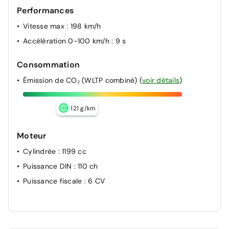
Performances
Vitesse max
: 198 km/h
Accélération 0-100 km/h
: 9 s
Consommation
Émission de CO₂ (WLTP combiné)
(
voir détails
)
C
121 g/km
Moteur
Cylindrée
: 1199 cc
Puissance DIN
: 110 ch
Puissance fiscale
: 6 CV