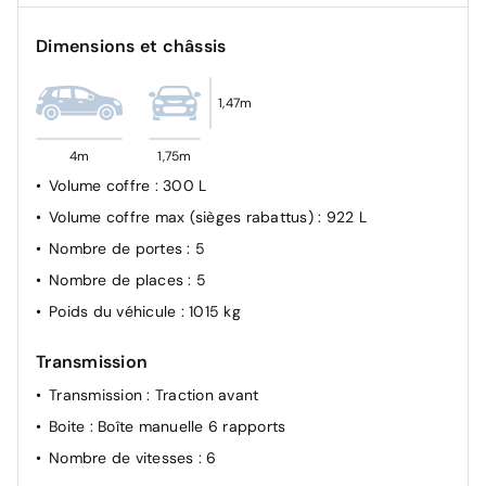
Projecteurs LED
Dimensions et châssis
Système de surveillance de trajectoire latéral
Airbag passager avant déconnectable manuellement
1,47m
Condamnation centralisée des portes
Allumage automatique des feux de croisement
4m
1,75m
Airbags frontaux AV, latéraux AV et rideaux
Volume coffre
: 300 L
Volume coffre max (sièges rabattus)
: 922 L
Nombre de portes
: 5
Nombre de places
: 5
Poids du véhicule
: 1015 kg
Transmission
Transmission
: Traction avant
Boite
: Boîte manuelle 6 rapports
Nombre de vitesses
: 6