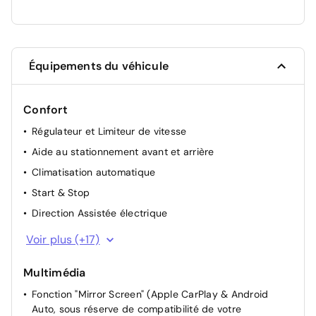
Équipements du véhicule
Confort
Régulateur et Limiteur de vitesse
Aide au stationnement avant et arrière
Climatisation automatique
Start & Stop
Direction Assistée électrique
Accès et Démarrage Mains Libres
Voir plus (+17)
Rétroviseurs extérieurs rabattables électriquement
Multimédia
Appui-tête AR réglable
Fonction "Mirror Screen" (Apple CarPlay & Android
Appui-tête AV réglable
Auto, sous réserve de compatibilité de votre
Siège conducteur avec réglage manuel en hauteur