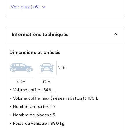
Alerte sonore de non bouclage et de débouclage des
Voir plus (+6)
ceintures de sécurité AV
Sécurité enfant à l'arrière manuel
Airbag passager avant déconnectable manuellement
Informations techniques
Condamnation centralisée des portes
Allumage automatique des feux de croisement
Dimensions et châssis
Airbags frontaux AV, latéraux AV et rideaux
1,48m
4,17m
1,71m
Volume coffre
: 348 L
Volume coffre max (sièges rabattus)
: 1170 L
Nombre de portes
: 5
Nombre de places
: 5
Poids du véhicule
: 990 kg