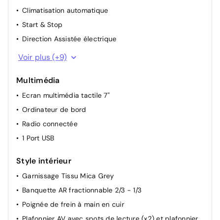
Climatisation automatique
Start & Stop
Direction Assistée électrique
Rétroviseurs extérieurs rabattables manuellement
Voir plus (+9)
Appui-tête AR réglable
Multimédia
Appui-tête AV réglable
Ecran multimédia tactile 7''
Siège conducteur avec réglage lombaire
Ordinateur de bord
Rétroviseurs extérieur chauffant
Radio connectée
Réglage du siège conducteur manuellement
1 Port USB
Retroviseur interieur jour - nuit
Lève vitres AV électriques et séquentiels
Style intérieur
Rétroviseurs extérieurs réglables électriquement
Garnissage Tissu Mica Grey
Banquette AR fractionnable 2/3 - 1/3
Poignée de frein à main en cuir
Plafonnier AV avec spots de lecture (x2) et plafonnier