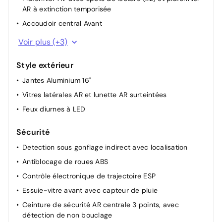
AR à extinction temporisée
Accoudoir central Avant
Volant cuir
Voir plus (+3)
Miroir de courtoisie occultable sans éclairage
Style extérieur
Commandes au volant
Jantes Aluminium 16"
Vitres latérales AR et lunette AR surteintées
Feux diurnes à LED
Sécurité
Detection sous gonflage indirect avec localisation
Antiblocage de roues ABS
Contrôle électronique de trajectoire ESP
Essuie-vitre avant avec capteur de pluie
Ceinture de sécurité AR centrale 3 points, avec
détection de non bouclage