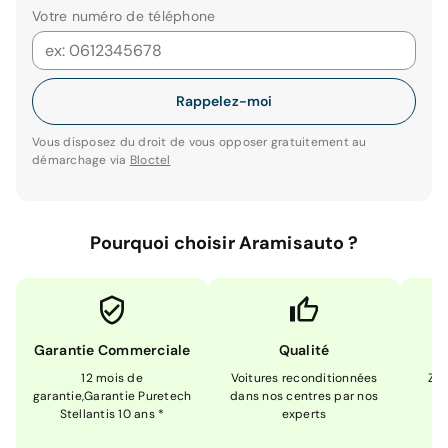
Votre numéro de téléphone
Rappelez-moi
Vous disposez du droit de vous opposer gratuitement au
démarchage via
Bloctel
Pourquoi choisir Aramisauto ?
Garantie Commerciale
Qualité
12 mois de
Voitures reconditionnées
Zér
garantie,Garantie Puretech
dans nos centres par nos
m
Stellantis 10 ans *
experts