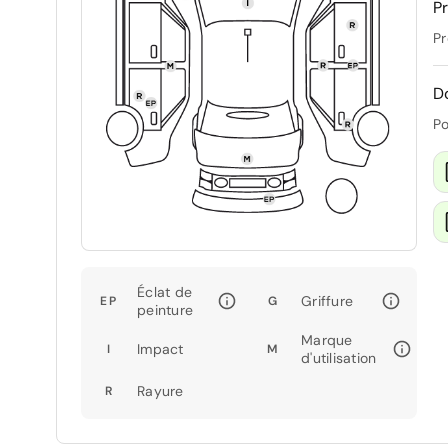
Pr
Pr
D
Po
Éclat de
Griffure
EP
G
peinture
Marque
Impact
I
M
d'utilisation
Rayure
R