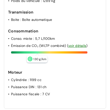
Poids du véhicule
: 1289 kg
Transmission
Boite
: Boîte automatique
Consommation
Conso. mixte
: 5,7 L/100km
Émission de CO₂ (WLTP combiné)
(
voir détails
)
C
130 g/km
Moteur
Cylindrée
: 1199 cc
Puissance DIN
: 131 ch
Puissance fiscale
: 7 CV