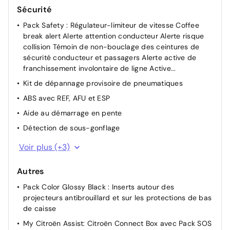
Sécurité
Pack Safety : Régulateur-limiteur de vitesse Coffee
break alert Alerte attention conducteur Alerte risque
collision Témoin de non-bouclage des ceintures de
sécurité conducteur et passagers Alerte active de
franchissement involontaire de ligne Active...
Kit de dépannage provisoire de pneumatiques
ABS avec REF, AFU et ESP
Aide au démarrage en pente
Détection de sous-gonflage
Frein de stationnement électrique automatique
Voir plus (+3)
Allumage automatique des feux de croisement
Autres
Airbags frontaux AV, latéraux AV et rideaux
Pack Color Glossy Black : Inserts autour des
projecteurs antibrouillard et sur les protections de bas
de caisse
My Citroën Assist: Citroën Connect Box avec Pack SOS