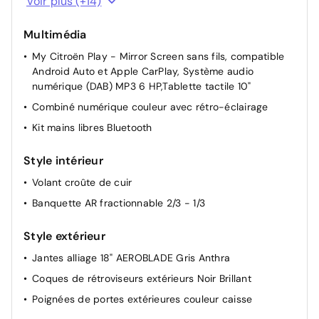
Voir plus (+14)
Climatisation automatique bi-zone
Multimédia
Siège conducteur réglable en hauteur
My Citroën Play - Mirror Screen sans fils, compatible
Siège conducteur avec réglage lombaire
Android Auto et Apple CarPlay, Système audio
Poche aumônière au dos des sièges AV
numérique (DAB) MP3 6 HP,Tablette tactile 10"
Rétroviseurs extérieurs électriques et dégivrants
Combiné numérique couleur avec rétro-éclairage
Essuie-vitre AV automatique (capteur de pluie)
Kit mains libres Bluetooth
Caméra de recul
Style intérieur
Garnissage tissu Chevrons Gris/Textile effet cuir Noir
Ambiance Urban Grey + Sièges Advanced Comfort
Volant croûte de cuir
Rétroviseurs extérieurs rabattables électriquement
Banquette AR fractionnable 2/3 - 1/3
avec éclairage accompagnement
Volant réglable en hauteur et en profondeur
Style extérieur
Lève-vitres AV et AR électriques et séquentiels
Jantes alliage 18" AEROBLADE Gris Anthra
Système Stop & Start
Coques de rétroviseurs extérieurs Noir Brillant
Siège passager réglable en hauteur
Poignées de portes extérieures couleur caisse