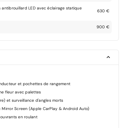
 antibrouillard LED avec éclairage statique
630 €
900 €
onducteur et pochettes de rangement
ne fleur avec palettes
e) et surveillance d'angles morts
c Mirror Screen (Apple CarPlay & Android Auto)
 ouvrants en roulant
al haute définition