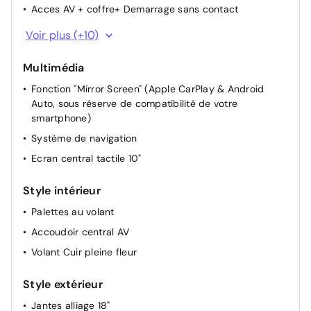
Acces AV + coffre+ Demarrage sans contact
Accoudoir central AR
Voir plus (+10)
Aide au maintien dans la voie actif
Multimédia
Siège passager réglable en hauteur
Fonction "Mirror Screen" (Apple CarPlay & Android
Siège conducteur avec réglage manuel en hauteur
Auto, sous réserve de compatibilité de votre
Siège passager à réglage mécanique
smartphone)
Siège conducteur avec réglage lombaire
Système de navigation
Lève-vitres AR électriques
Ecran central tactile 10"
Rétroviseur intérieur Jour / Nuit Electrochrome
Style intérieur
Pochettes de rangement à l'AR des sièges AV
Allumage automatique des feux de croisement +
Palettes au volant
Commutation automatique des feux de route / feux de
Accoudoir central AV
croisement
Volant Cuir pleine fleur
Style extérieur
Jantes alliage 18"