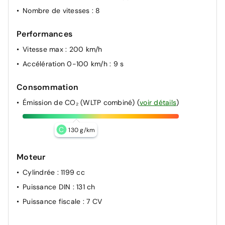
Nombre de vitesses
: 8
Performances
Vitesse max
: 200 km/h
Accélération 0-100 km/h
: 9 s
Consommation
Émission de CO₂ (WLTP combiné)
(
voir détails
)
C
130 g/km
Moteur
Cylindrée
: 1199 cc
Puissance DIN
: 131 ch
Puissance fiscale
: 7 CV