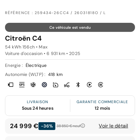
RÉFÉRENCE : 259434-26CC4 / 26031818O / L
Ce véhicule est vendu
Citroën C4
54 kWh 156ch • Max
Voiture d'occasion • 6 931 km • 2025
Energie :
Électrique
Autonomie (WLTP) :
418 km
LIVRAISON
GARANTIE COMMERCIALE
Sous 24 heures
12 mois
24 999 €
Voir le détail
-36%
38 850 €
neuf