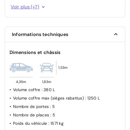
Projecteurs LED
Voir plus (+7)
Airbag passager avant déconnectable manuellement
Airbag Conducteur
Verrouillage automatique des ouvrants en roulant
Informations techniques
Kit anti-crevaison
Système de surveillance d'angles morts
Dimensions et châssis
Régulateur de vitesse adaptatif Stop&Go
1,53m
4,35m
1,83m
Volume coffre
: 380 L
Volume coffre max (sièges rabattus)
: 1250 L
Nombre de portes
: 5
Nombre de places
: 5
Poids du véhicule
: 1571 kg