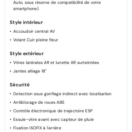
Auto, sous réserve de compatibilité de votre
Pochettes de rangement à l'AR des sièges AV
smartphone)
Lève-vitres AR électriques
Style intérieur
Rétroviseur intérieur Jour / Nuit Electrochrome
Siège conducteur avec réglage lombaire
Accoudoir central AV
Allumage automatique des feux de croisement +
Volant Cuir pleine fleur
Commutation automatique des feux de route / feux de
croisement
Style extérieur
Miroir de courtoisie occultable sans éclairage
Vitres latérales AR et lunette AR surteintées
Siège passager à réglage mécanique
Jantes alliage 18"
Sécurité
Detection sous gonflage indirect avec localisation
Antiblocage de roues ABS
Contrôle électronique de trajectoire ESP
Essuie-vitre avant avec capteur de pluie
Fixation ISOFIX à l'arrière