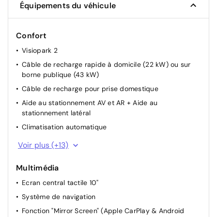
Équipements du véhicule
Confort
Visiopark 2
Câble de recharge rapide à domicile (22 kW) ou sur
borne publique (43 kW)
Câble de recharge pour prise domestique
Aide au stationnement AV et AR + Aide au
stationnement latéral
Climatisation automatique
Rétroviseurs extérieurs rabattables électriquement
Voir plus (+13)
Acces AV + coffre+ Demarrage sans contact
Multimédia
Accoudoir central AR
Ecran central tactile 10"
Aide au maintien dans la voie actif
Système de navigation
Siège passager réglable en hauteur
Fonction "Mirror Screen" (Apple CarPlay & Android
Siège conducteur avec réglage manuel en hauteur