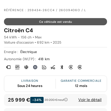
RÉFÉRENCE : 259434-26CC4 / 26039406O / L
Ce véhicule est vendu
Citroën C4
54 kWh - 156 ch • Max
Voiture d'occasion • 692 km • 2025
Energie :
Électrique
Autonomie (WLTP) :
418 km
LIVRAISON
GARANTIE COMMERCIALE
Sous 24 heures
12 mois
25 999 €
Voir le détail
-34%
39 200 €
neuf