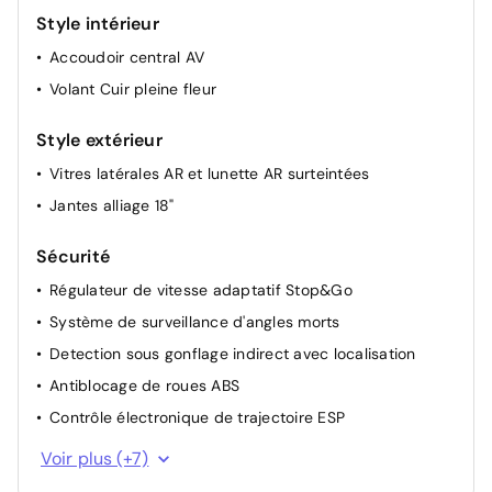
Style intérieur
Rétroviseur intérieur Jour / Nuit Electrochrome
Siège conducteur avec réglage lombaire
Accoudoir central AV
Allumage automatique des feux de croisement +
Volant Cuir pleine fleur
Commutation automatique des feux de route / feux de
croisement
Style extérieur
Miroir de courtoisie occultable sans éclairage
Vitres latérales AR et lunette AR surteintées
Siège passager à réglage mécanique
Jantes alliage 18"
Sécurité
Régulateur de vitesse adaptatif Stop&Go
Système de surveillance d'angles morts
Detection sous gonflage indirect avec localisation
Antiblocage de roues ABS
Contrôle électronique de trajectoire ESP
Essuie-vitre avant avec capteur de pluie
Voir plus (+7)
Fixation ISOFIX à l'arrière