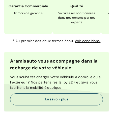
Garantie Commerciale
Qualité
12 mois de garantie
Voitures reconditionnées
Zér
dans nos centres par nos
m
experts
*
Au premier des deux termes échu.
Voir conditions.
Aramisauto vous accompagne dans la
recharge de votre véhicule
Vous souhaitez charger votre véhicule à domicile ou à
l’extérieur ? Nos partenaires IZI by EDF et Izivia vous
facilitent la mobilité électrique
En savoir plus