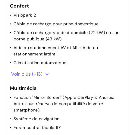
Confort
Visiopark 2
Câble de recharge pour prise domestique
Câble de recharge rapide à domicile (22 kW) ou sur
borne publique (43 kW)
Aide au stationnement AV et AR + Aide au
stationnement latéral
Climatisation automatique
Rétroviseurs extérieurs rabattables électriquement
Voir plus (+13)
Acces AV + coffre+ Demarrage sans contact
Multimédia
Accoudoir central AR
Fonction "Mirror Screen" (Apple CarPlay & Android
Aide au maintien dans la voie actif
Auto, sous réserve de compatibilité de votre
Siège passager réglable en hauteur
smartphone)
Siège conducteur avec réglage manuel en hauteur
Système de navigation
Pochettes de rangement à l'AR des sièges AV
Ecran central tactile 10"
Lève-vitres AR électriques