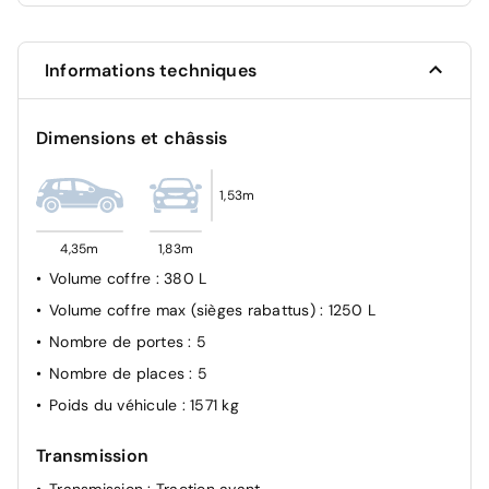
Projecteurs LED
Airbag passager avant déconnectable manuellement
Informations techniques
Airbag Conducteur
Verrouillage automatique des ouvrants en roulant
Dimensions et châssis
Kit anti-crevaison
1,53m
4,35m
1,83m
Volume coffre
: 380 L
Volume coffre max (sièges rabattus)
: 1250 L
Nombre de portes
: 5
Nombre de places
: 5
Poids du véhicule
: 1571 kg
Transmission
Transmission
: Traction avant