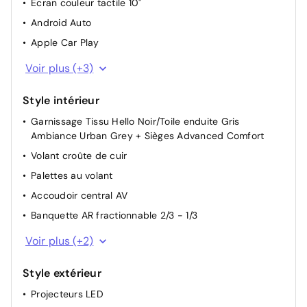
Ecran couleur tactile 10"
Android Auto
Apple Car Play
Bluetooth
Voir plus (+3)
Port USB
Style intérieur
Ordinateur de bord
Garnissage Tissu Hello Noir/Toile enduite Gris
Ambiance Urban Grey + Sièges Advanced Comfort
Volant croûte de cuir
Palettes au volant
Accoudoir central AV
Banquette AR fractionnable 2/3 - 1/3
Pochettes de rangement à l'AR des sièges AV
Voir plus (+2)
Miroir de courtoisie occultable sans éclairage
Style extérieur
Projecteurs LED