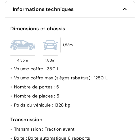
Verrouillage automatique des ouvrants en roulant
Informations techniques
Antiblocage de roues ABS
Kit anti-crevaison
Dimensions et châssis
1,53m
4,35m
1,83m
Volume coffre
: 380 L
Volume coffre max (sièges rabattus)
: 1250 L
Nombre de portes
: 5
Nombre de places
: 5
Poids du véhicule
: 1328 kg
Transmission
Transmission
: Traction avant
Boite
: Boîte automatique 6 rapports