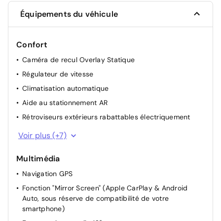
Équipements du véhicule
Confort
Caméra de recul Overlay Statique
Régulateur de vitesse
Climatisation automatique
Aide au stationnement AR
Rétroviseurs extérieurs rabattables électriquement
Retroviseur interieur jour-nuit
Voir plus (+7)
Lève-vitres AV / AR électriques
Multimédia
Siège passager réglable en hauteur
Navigation GPS
Siège conducteur avec réglage manuel en hauteur
Fonction "Mirror Screen" (Apple CarPlay & Android
Siège passager à réglage mécanique
Auto, sous réserve de compatibilité de votre
Siège conducteur avec réglage lombaire
smartphone)
Suspension Citroen Advanced Comfort