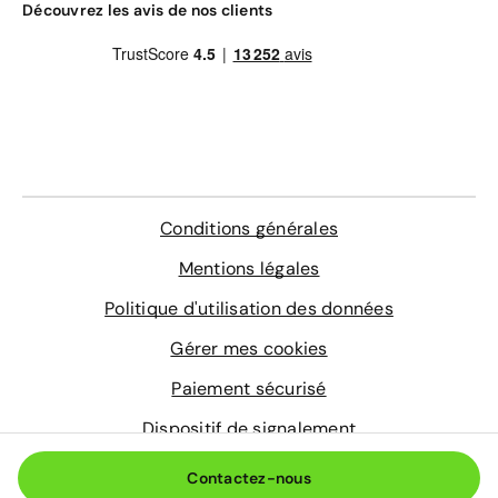
Gravage des vitres
Découvrez les avis de nos clients
4 sur-tapis sur mesure
Entretien de votre véhicule
Extension de garantie pièces et main d'œuvre
valable dans le réseau constructeur (Europe)
Assistance 0km, 24h/24 et 7j/7 (dépannage,
remorquage et véhicule de prêt)
En savoir plus
Conditions générales
Mentions légales
Politique d'utilisation des données
Gérer mes cookies
Paiement sécurisé
Dispositif de signalement
© 2026 Aramisauto.com
Contactez-nous