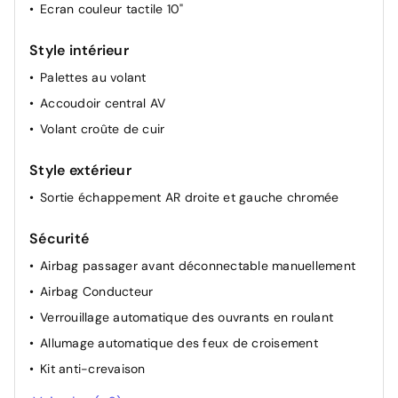
Ecran couleur tactile 10"
Pochettes de rangement à l'AR des sièges AV
Style intérieur
Lève-vitres AR électriques
Palettes au volant
Accoudoir central AV
Volant croûte de cuir
Style extérieur
Sortie échappement AR droite et gauche chromée
Sécurité
Airbag passager avant déconnectable manuellement
Airbag Conducteur
Verrouillage automatique des ouvrants en roulant
Allumage automatique des feux de croisement
Kit anti-crevaison
Antiblocage de roues ABS