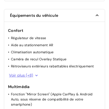
Équipements du véhicule
Confort
Régulateur de vitesse
Aide au stationnement AR
Climatisation automatique
Caméra de recul Overlay Statique
Rétroviseurs extérieurs rabattables électriquement
Siège passager réglable en hauteur
Voir plus (+8)
Siège conducteur avec réglage manuel en hauteur
Multimédia
Siège passager à réglage mécanique
Fonction "Mirror Screen" (Apple CarPlay & Android
Siège conducteur avec réglage lombaire
Auto, sous réserve de compatibilité de votre
Retroviseur interieur jour-nuit
smartphone)
Miroir de courtoisie occultable sans éclairage