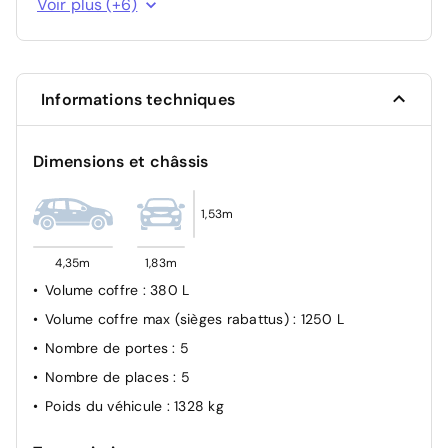
Voir plus (+6)
Essuie-vitre avant avec capteur de pluie
Detection sous gonflage indirect avec localisation
Projecteurs LED
Informations techniques
Contrôle électronique de trajectoire ESP
Fixation ISOFIX à l'arrière
Dimensions et châssis
1,53m
4,35m
1,83m
Volume coffre
: 380 L
Volume coffre max (sièges rabattus)
: 1250 L
Nombre de portes
: 5
Nombre de places
: 5
Poids du véhicule
: 1328 kg