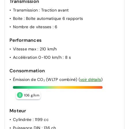
Transmission
Transmission
: Traction avant
Boite
: Boîte automatique 6 rapports
Nombre de vitesses
: 6
Performances
Vitesse max
: 210 km/h
Accélération 0-100 km/h
: 8 s
Consommation
Émission de CO₂ (WLTP combiné)
(
voir détails
)
B
106 g/km
Moteur
Cylindrée
: 1199 cc
Puissance DIN
: 136 ch