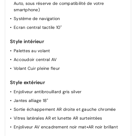
Auto, sous réserve de compatibilité de votre
Rétroviseur intérieur Jour / Nuit Electrochrome
smartphone)
Siège conducteur avec réglage lombaire
Système de navigation
Allumage automatique des feux de croisement +
Ecran central tactile 10"
Commutation automatique des feux de route / feux de
croisement
Style intérieur
Sièges AV chauffants
Palettes au volant
Siège passager à réglage mécanique
Accoudoir central AV
Pochettes de rangement à l'AR des sièges AV
Volant Cuir pleine fleur
Lève-vitres AR électriques
Style extérieur
Enjoliveur antibrouillard gris silver
Jantes alliage 18"
Sortie échappement AR droite et gauche chromée
Vitres latérales AR et lunette AR surteintées
Enjoliveur AV encadrement noir mat+AR noir brillant