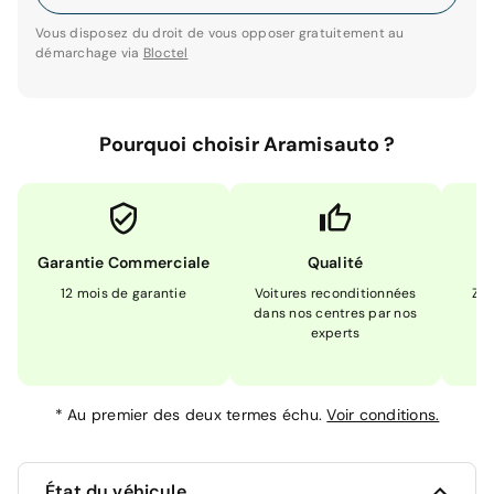
Vous disposez du droit de vous opposer gratuitement au
démarchage via
Bloctel
Pourquoi choisir Aramisauto ?
Garantie Commerciale
Qualité
12 mois de garantie
Voitures reconditionnées
Zér
dans nos centres par nos
m
experts
*
Au premier des deux termes échu.
Voir conditions.
État du véhicule