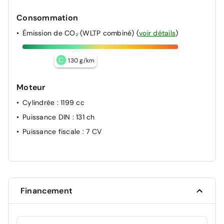
Consommation
Émission de CO₂ (WLTP combiné)
(
voir détails
)
C
130 g/km
Moteur
Cylindrée
: 1199 cc
Puissance DIN
: 131 ch
Puissance fiscale
: 7 CV
Financement