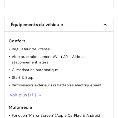
Équipements du véhicule
Confort
Régulateur de vitesse
Aide au stationnement AV et AR + Aide au
stationnement latéral
Climatisation automatique
Start & Stop
Rétroviseurs extérieurs rabattables électriquement
Acces AV + coffre+ Demarrage sans contact
Voir plus (+11)
Accoudoir central AR
Multimédia
Siège passager réglable en hauteur
Fonction "Mirror Screen" (Apple CarPlay & Android
Siège conducteur avec réglage manuel en hauteur