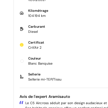
Kilométrage
104 194 km
Carburant
Diesel
Certificat
Crit'Air 2
Couleur
Blanc Banquise
Sellerie
Sellerie mi-TEP/Tissu
Avis de l'expert Aramisauto
Le C5 Aircross séduit par son design audacieux et 
Son habitacle spacieux offre un confort optimal gr