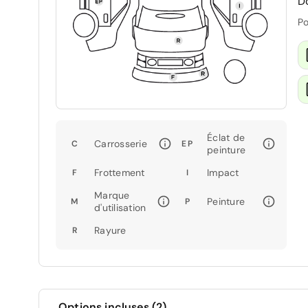
D
Po
Éclat de
Carrosserie
C
EP
peinture
Frottement
Impact
F
I
Marque
Peinture
M
P
d'utilisation
Rayure
R
Options incluses (2)