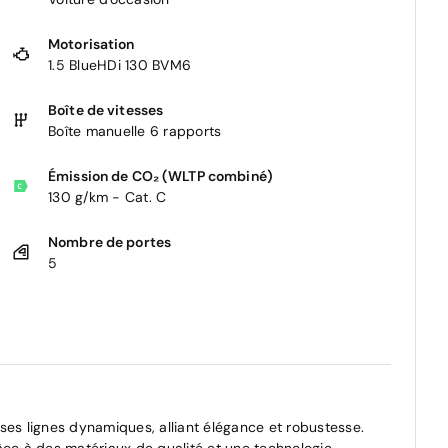
Motorisation
1.5 BlueHDi 130 BVM6
Boîte de vitesses
Boîte manuelle 6 rapports
Émission de CO₂ (WLTP combiné)
130 g/km - Cat. C
Nombre de portes
5
ses lignes dynamiques, alliant élégance et robustesse.
âce à des matériaux de qualité et une technologie