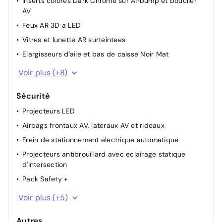
Inserts colores Dark Chrome sur Airbump et bouclier
Retroviseur interieur electrochrome
AV
Aide au stationnement AR
Feux AR 3D a LED
3 sieges AR independants, coulissants, inclinables et
Vitres et lunette AR surteintees
escamotables
Elargisseurs d'aile et bas de caisse Noir Mat
Leve-vitres AV et AR electriques et sequentiels
Coques de retroviseurs exterieurs Noir Brillant
Voir plus (+8)
Toit bi-ton Noir Perla Nera
Sécurité
Sabots de protection Aluminium Brillant
Projecteurs LED
Calandre superieure Noir Brillant
Airbags frontaux AV, lateraux AV et rideaux
Pack Color Dark Chrome
Frein de stationnement electrique automatique
Jantes alliage 18' PULSAR Diamantees bi-ton
Projecteurs antibrouillard avec eclairage statique
Feux diurnes a LED avec clignotants a LED
d'intersection
Vitres laterales AV feuilletees et acoustiques
Pack Safety +
Kit de depannage provisoire des pneumatiques
Voir plus (+5)
Fixations ISOFIX sur les sieges passager AV et lateraux
AR
Autres