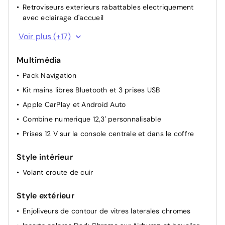
Retroviseurs exterieurs rabattables electriquement
avec eclairage d'accueil
Boitier telematique : Appel d'urgence et Citroen
Voir plus (+17)
Assistance
Plancher de coffre escamotable
Multimédia
Acces mains libres
Pack Navigation
Volant reglable en hauteur et en profondeur
Kit mains libres Bluetooth et 3 prises USB
Suspension Citroen Advanced Comfort
Apple CarPlay et Android Auto
Siege conducteur avec reglage lombaire
Combine numerique 12,3' personnalisable
Camera de recul avec Top Rear Vision
Prises 12 V sur la console centrale et dans le coffre
Retroviseurs exterieurs electriques degivrants
Style intérieur
Aide au stationnement AV
Volant croute de cuir
ABS + AFU + ESP + REF
Pack Drive Assist
Style extérieur
Essuie-vitres AV automatique Magic Wash
Enjoliveurs de contour de vitres laterales chromes
Sieges conducteur et passager reglables en hauteur