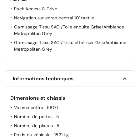
Detection de sous-gonflage
Pack Access & Drive
Allumage automatique des feux de croisement
Navigation sur ecran central 10' tactile
Pack Safety
Garnissage Tissu SAO /Toile enduite Grise/Ambiance
Metropolitan Grey
Garnissage Tissu SAO /Tissu effet cuir Gris/Ambiance
Metropolitan Grey
Informations techniques
Dimensions et châssis
Volume coffre
: 580 L
Nombre de portes
: 5
Nombre de places
: 5
Poids du véhicule
: 1531 kg