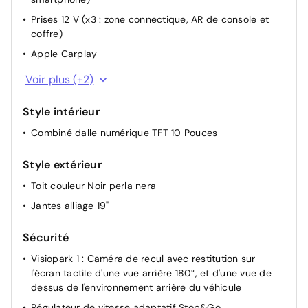
Ordinateur de bord
Prises 12 V (x3 : zone connectique, AR de console et
Pochettes de rangement à l'AR des sièges AV
coffre)
Bluetooth
Apple Carplay
Android Auto
Voir plus (+2)
GPS
Style intérieur
Combiné dalle numérique TFT 10 Pouces
Style extérieur
Toit couleur Noir perla nera
Jantes alliage 19"
Sécurité
Visiopark 1 : Caméra de recul avec restitution sur
l'écran tactile d'une vue arrière 180°, et d'une vue de
dessus de l'environnement arrière du véhicule
Régulateur de vitesse adaptatif Stop&Go