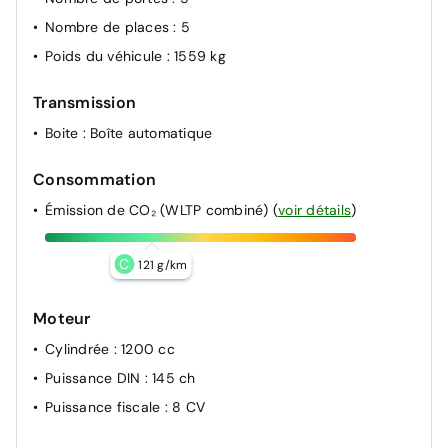
Feu de jour
Nombre de places
: 5
Allumage automatique des feux de croisement +
Poids du véhicule
: 1559 kg
Commutation automatique des feux de route / feux de
croisement
Transmission
Radar de recul
Boite
: Boîte automatique
Consommation
Émission de CO₂ (WLTP combiné)
(
voir détails
)
C
121 g/km
Moteur
Cylindrée
: 1200 cc
Puissance DIN
: 145 ch
Puissance fiscale
: 8 CV