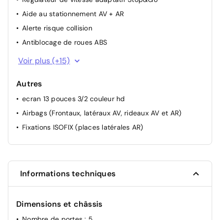
Aide au stationnement AV + AR
Alerte risque collision
Antiblocage de roues ABS
Contrôle électronique de trajectoire ESP
Voir plus (+15)
Rétroviseurs extérieurs chauffants électriques
Autres
Vitres AR et lunette surteintées
ecran 13 pouces 3/2 couleur hd
Surveillance angle mort + Assist changement de voie
Airbags (Frontaux, latéraux AV, rideaux AV et AR)
Sécurité enfant à l'arrière manuel
Fixations ISOFIX (places latérales AR)
Siège passager réglable en hauteur
Projecteurs LED
Airbags Frontaux, latéraux AV et rideaux
Airbag passager avant déconnectable manuellement
Informations techniques
Projecteurs réglables manuellement
Rétroviseur intérieur Jour / Nuit Electrochrome
Dimensions et châssis
Airbag Conducteur
Nombre de portes
: 5