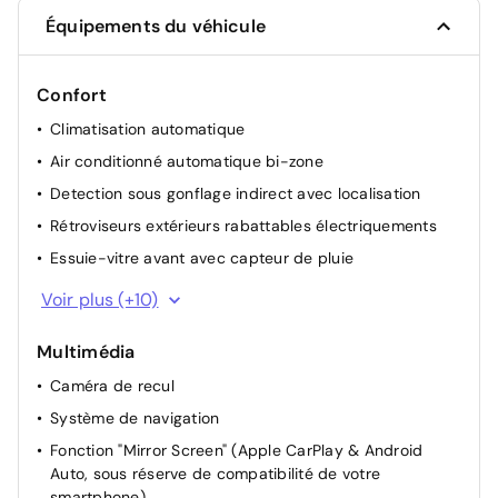
Régulateur de vitesse adaptatif
Équipements du véhicule
Toit en couleur Noir
Confort
Volant chauffant
Climatisation automatique
Air conditionné automatique bi-zone
Detection sous gonflage indirect avec localisation
Rétroviseurs extérieurs rabattables électriquements
Essuie-vitre avant avec capteur de pluie
Banquette AR fractionnable 40/20/40
Voir plus (+10)
Accoudoir central AR
Multimédia
Palettes au volant
Caméra de recul
Siège conducteur avec réglage manuel en hauteur
Système de navigation
Siège passager à réglage mécanique
Fonction "Mirror Screen" (Apple CarPlay & Android
Siège conducteur avec réglage lombaire
Auto, sous réserve de compatibilité de votre
Accoudoir central AV
smartphone)