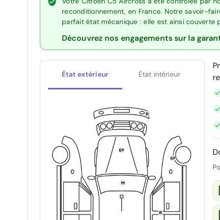
Votre Citroën C5 Aircross a été contrôlée par n
reconditionnement, en France. Notre savoir-fai
parfait état mécanique : elle est ainsi couverte
Découvrez nos engagements sur la garan
P
État extérieur
État intérieur
r
D
Po