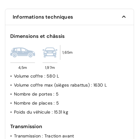
ABS + AFU + ESP + REF
Airbags frontaux AV, latéraux AV et rideaux
Informations techniques
Kit anti-crevaison
Dimensions et châssis
1,65m
4,5m
1,97m
Volume coffre
: 580 L
Volume coffre max (sièges rabattus)
: 1630 L
Nombre de portes
: 5
Nombre de places
: 5
Poids du véhicule
: 1531 kg
Transmission
Transmission
: Traction avant