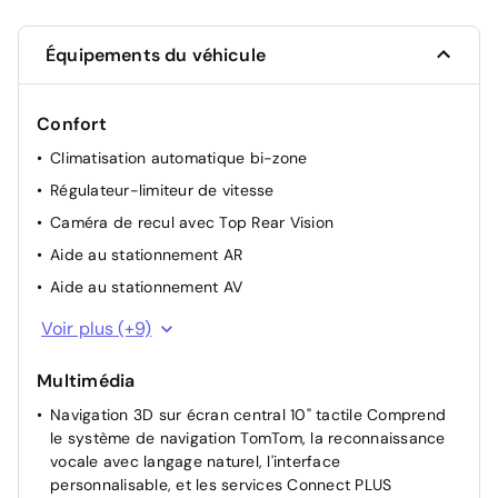
Équipements du véhicule
Confort
Climatisation automatique bi-zone
Régulateur-limiteur de vitesse
Caméra de recul avec Top Rear Vision
Aide au stationnement AR
Aide au stationnement AV
Rétroviseurs extérieurs rabattables électriquement
Voir plus (+9)
Sièges conducteur et passager réglables en hauteur
Multimédia
Suspension Citroen Advanced Comfort
Navigation 3D sur écran central 10" tactile Comprend
Accès mains libres
le système de navigation TomTom, la reconnaissance
Lève-vitres AV et AR électriques et séquentiels
vocale avec langage naturel, l'interface
Reconnaissance étendue des panneaux et
personnalisable, et les services Connect PLUS