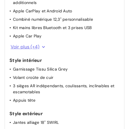
recommandation de vitesse
additionnels
Direction assistée
Apple CarPlay et Android Auto
Volant réglable en hauteur et en profondeur
Combiné numérique 12,3" personnalisable
Frein de stationnement électrique automatique
Kit mains libres Bluetooth et 3 prises USB
Apple Car Play
Android Auto
Voir plus (+4)
Bluetooth
Style intérieur
Port USB
Garnissage Tissu Silica Grey
Ordinateur de bord
Volant croûte de cuir
3 sièges AR indépendants, coulissants, inclinables et
escamotables
Appuis tête
Style extérieur
Jantes alliage 18" SWIRL