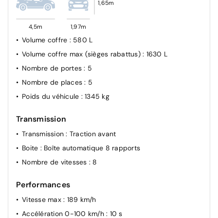
1,65m
Verrouillage automatique de tous les ouvrants en
roulant
4,5m
1,97m
Sécurité enfants mécanique
Volume coffre
: 580 L
ESP (contrôle dynamique de stabilité)
Volume coffre max (sièges rabattus)
: 1630 L
Détection de sous-gonflage
Nombre de portes
: 5
Témoin de non-bouclage de ceinture conducteur et
Nombre de places
: 5
passagers
Poids du véhicule
: 1345 kg
Airbag passager AV désactivable à clé
Airbags frontaux, latéraux Avant et rideaux
Transmission
Transmission
: Traction avant
Boite
: Boîte automatique 8 rapports
Nombre de vitesses
: 8
Performances
Vitesse max
: 189 km/h
Accélération 0-100 km/h
: 10 s