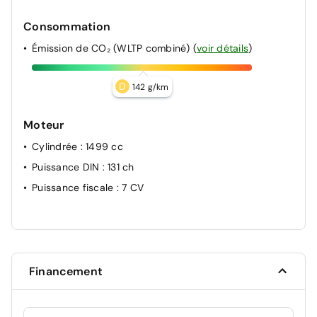
Consommation
Émission de CO₂ (WLTP combiné)
(
voir détails
)
D
142 g/km
Moteur
Cylindrée
: 1499 cc
Puissance DIN
: 131 ch
Puissance fiscale
: 7 CV
Financement