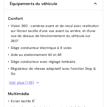
Équipements du véhicule
Confort
Vision 360 : caméras avant et de recul avec restitution
sur l'écran tactile d'une vue avant ou arrière, et d'une
vue de dessus de l'environnement du véhicule sur
360°
Siège conducteur électrique à 8 voies
Aide au stationnement AV et AR
Siège conducteur avec réglage lombaire
Régulateur de vitesse adaptatif avec fonction Stop &
Go
Suspensions avec Butées Hydrauliques Progressives
Voir plus (+16)
Climatisation automatique
Multimédia
Hayon motorisé avec accès bras chargés
Ecran tactile 8"
Accès et démarrage mains libres