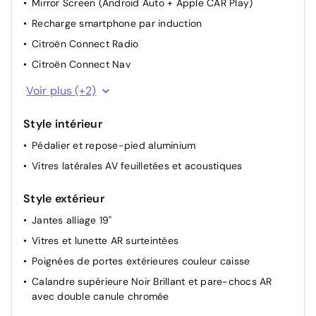
Mirror Screen (Android Auto + Apple CAR Play)
Rétroviseurs extérieurs rabattables électriquement
avec éclairage d'accueil à LED
Recharge smartphone par induction
Miroirs de courtoisie éclairés
Citroën Connect Radio
3 appuis-tête AR
Citroën Connect Nav
Sièges avant chauffants
Combiné numérique 12,3'' personnalisable
Voir plus (+2)
Siège passager avant à réglage manuel
2 Prises USB
Palettes au volant
Style intérieur
Direction à assistance électrique
Pédalier et repose-pied aluminium
Eclairage des caves à pied AV
Vitres latérales AV feuilletées et acoustiques
Plafonnier AV/AR
Style extérieur
Filtre à pollen
Jantes alliage 19"
Start & Stop
Vitres et lunette AR surteintées
Volant à commandes intégrées en croûte de cuir
Poignées de portes extérieures couleur caisse
Calandre supérieure Noir Brillant et pare-chocs AR
avec double canule chromée