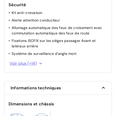
Sécurité
Kit anti-crevaison
Alerte attention conducteur
Allumage automatique des feux de croisement avec
commutation automatique des feux de route
Fixations ISOFIX sur les sièges passager Avant et
latéraux arrière
Système de surveillance d'angle mort
Essuie-vitre avant automatique
Voir plus (+14)
Hill assist
Alerte active de Franchissement Involontaire de Ligne
Reconnaissance étendue des panneaux
Informations techniques
Projecteurs antibrouillard avec éclairage statique
d'intersection
Dimensions et châssis
Rétroviseur intérieur électrochrome
Citroen Connect Box avec SOS et assistance