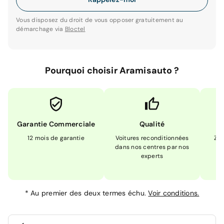
Vous disposez du droit de vous opposer gratuitement au
démarchage via
Bloctel
Pourquoi choisir Aramisauto ?
Garantie Commerciale
Qualité
12 mois de garantie
Voitures reconditionnées
Zér
dans nos centres par nos
m
experts
*
Au premier des deux termes échu.
Voir conditions.