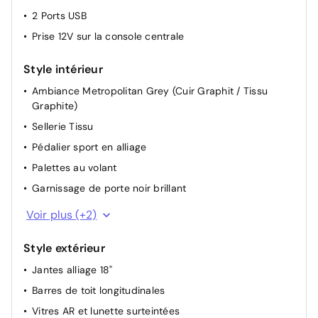
Siège conducteur avec réglage lombaire
2 Ports USB
Dossier des sièges AV inclinables
Prise 12V sur la console centrale
Sièges AV chauffants
Style intérieur
Réglage automatique des feux
Rétroviseur intérieur Jour / Nuit Electrochrome
Ambiance Metropolitan Grey (Cuir Graphit / Tissu
Graphite)
Plancher de coffre escamotable
Sellerie Tissu
Allumage automatique des feux de croisement +
Commutation automatique des feux de route / feux de
Pédalier sport en alliage
croisement
Palettes au volant
Garnissage de porte noir brillant
Miroirs de courtoisie éclairés
Voir plus (+2)
Volant croûte de cuir
Style extérieur
Jantes alliage 18"
Barres de toit longitudinales
Vitres AR et lunette surteintées