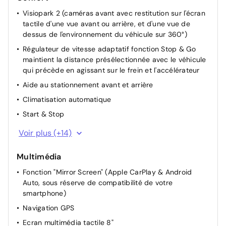
Visiopark 2 (caméras avant avec restitution sur l'écran
tactile d'une vue avant ou arrière, et d'une vue de
dessus de l'environnement du véhicule sur 360°)
Régulateur de vitesse adaptatif fonction Stop & Go
maintient la distance présélectionnée avec le véhicule
qui précède en agissant sur le frein et l'accélérateur
Aide au stationnement avant et arrière
Climatisation automatique
Start & Stop
Direction Assistée électrique
Voir plus (+14)
Rétroviseurs extérieurs rabattables électriquement
Multimédia
Accès et Démarrage Mains Libres
Fonction "Mirror Screen" (Apple CarPlay & Android
Appui-tête AV réglable 4 voies
Auto, sous réserve de compatibilité de votre
Eclairage du plafonnier à LED AV et AR
smartphone)
Commande assise conducteur électrique
Navigation GPS
Siège passager à réglage mécanique
Ecran multimédia tactile 8"