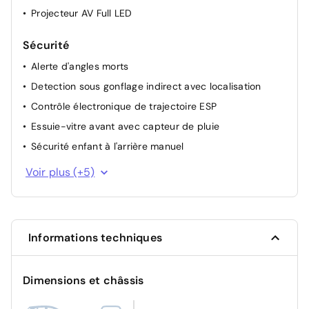
Projecteur AV Full LED
Sécurité
Alerte d'angles morts
Detection sous gonflage indirect avec localisation
Contrôle électronique de trajectoire ESP
Essuie-vitre avant avec capteur de pluie
Sécurité enfant à l'arrière manuel
Fixations ISOFIX sur les sièges passager avant et
Voir plus (+5)
latéraux arrière
Airbags Frontaux avant, latéraux avant et rideaux
Airbag passager avant déconnectable manuellement
Informations techniques
Verrouillage automatique des ouvrants en roulant
Système d'appel d'urgence SOS
Dimensions et châssis