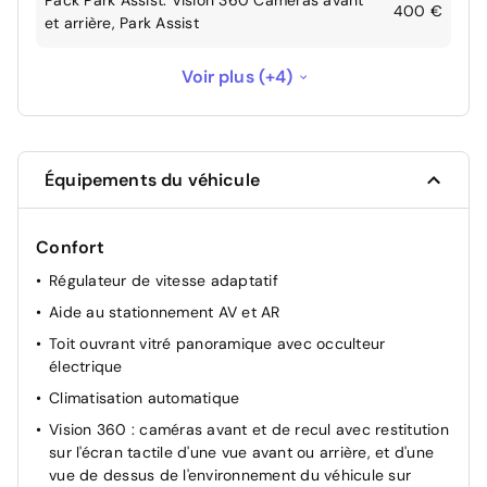
Pack Park Assist: Vision 360 Caméras avant
400 €
et arrière, Park Assist
Projecteurs Full LED
400 €
Voir plus (+4)
Recharge sans fil pour smartphone
150 €
Roue de secours galette
60 €
Équipements du véhicule
Teinte de caisse métallisée Gris Acier
650 €
Confort
Régulateur de vitesse adaptatif
Aide au stationnement AV et AR
Toit ouvrant vitré panoramique avec occulteur
électrique
Climatisation automatique
Vision 360 : caméras avant et de recul avec restitution
sur l'écran tactile d'une vue avant ou arrière, et d'une
vue de dessus de l'environnement du véhicule sur